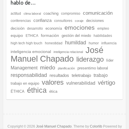
hablo de…
comunicación
coaching
actitud
compromiso
clima laboral
confianza
decisiones
conferencias
consultores
coraje
emociones
decisión
economía
desarrollo
empleo
equipo
formación
gestión del miedo
ETHICA
habilidades
humildad
high tech high touch
honestidad
humor
influencia
José
inteligencia emocional
inteligencia relacional
Manuel Chapado
liderazgo
líder
miedo
Management
presentimo laboral
planificación
responsabilidad
resultados
teletrabajo
trabajo
valores
vértigo
vulnerabilidad
trabajo en equipo
éthica
ÉTHICA
ética
Copyright © 2026
José Manuel Chapado
. Theme by
Colorlib
Powered by