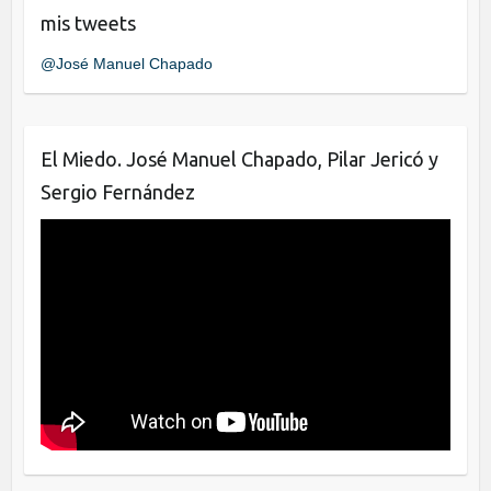
e
er
e
mis tweets
b
dI
@José Manuel Chapado
o
n
o
k
El Miedo. José Manuel Chapado, Pilar Jericó y
Sergio Fernández