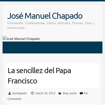
Skip
to
José Manuel Chapado
content
Formación, Conferencias, Libros, Artículos, Prensa, Cine y
mucho más…
La sencillez del Papa
Francisco
jmchapado
marzo 19, 2013
blog
,
posts
No
Comments