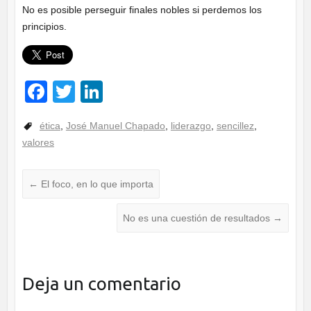
No es posible perseguir finales nobles si perdemos los
principios.
F
T
Li
a
wi
n
ética
,
José Manuel Chapado
,
liderazgo
,
sencillez
,
c
tt
k
valores
e
er
e
b
dI
←
El foco, en lo que importa
o
n
o
No es una cuestión de resultados
→
k
Deja un comentario