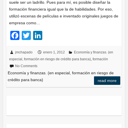
suele ser un ladrillo. Pues para mí, es posible diseñar la
formación financiera igual que la de habilidades. Por eso,
utilizó escenas de películas e inventado originales juegos de
empresa como…
F
T
Li
a
wi
n
c
tt
k
jmchapado
enero 1, 2012
Economía y finanzas. (en
especial, formación en riesgo de crédito para banca)
,
formación
e
er
e
No Comments
b
dI
Economía y finanzas. (en especial, formación en riesgo de
o
n
crédito para banca)
read more
o
k