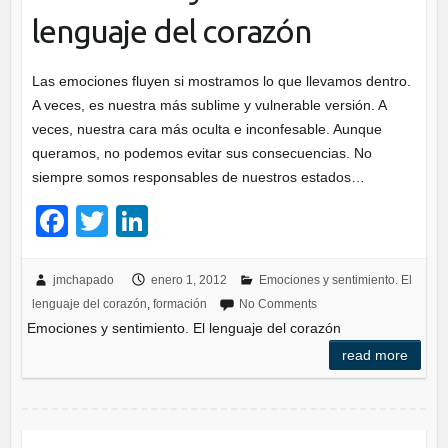
lenguaje del corazón
Las emociones fluyen si mostramos lo que llevamos dentro.
A veces, es nuestra más sublime y vulnerable versión. A
veces, nuestra cara más oculta e inconfesable. Aunque
queramos, no podemos evitar sus consecuencias. No
siempre somos responsables de nuestros estados…
F
T
Li
a
wi
n
c
tt
k
jmchapado
enero 1, 2012
Emociones y sentimiento. El
lenguaje del corazón
,
formación
No Comments
e
er
e
Emociones y sentimiento. El lenguaje del corazón
b
dI
read more
o
n
o
k