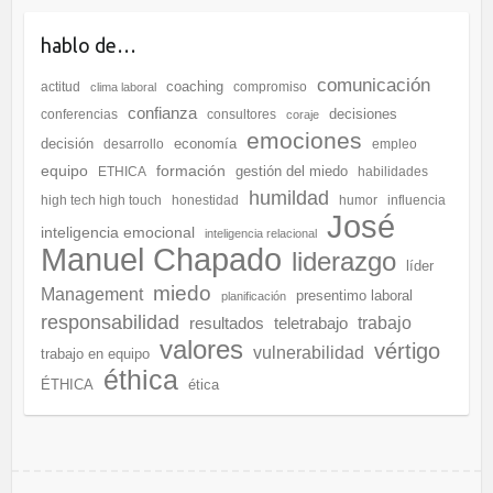
hablo de…
comunicación
coaching
actitud
compromiso
clima laboral
confianza
decisiones
conferencias
consultores
coraje
emociones
decisión
economía
desarrollo
empleo
equipo
formación
gestión del miedo
ETHICA
habilidades
humildad
high tech high touch
honestidad
humor
influencia
José
inteligencia emocional
inteligencia relacional
Manuel Chapado
liderazgo
líder
miedo
Management
presentimo laboral
planificación
responsabilidad
resultados
teletrabajo
trabajo
valores
vértigo
vulnerabilidad
trabajo en equipo
éthica
ÉTHICA
ética