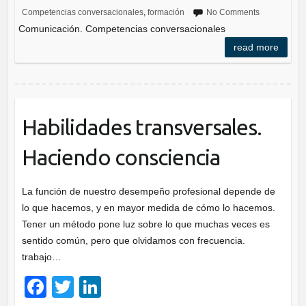
Competencias conversacionales
,
formación
No Comments
e
er
e
Comunicación. Competencias conversacionales
b
dI
read more
o
n
o
k
Habilidades transversales.
Haciendo consciencia
La función de nuestro desempeño profesional depende de
lo que hacemos, y en mayor medida de cómo lo hacemos.
Tener un método pone luz sobre lo que muchas veces es
sentido común, pero que olvidamos con frecuencia.
trabajo…
F
T
Li