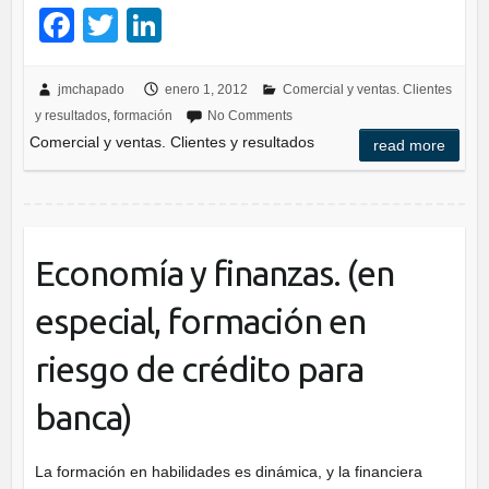
F
T
Li
a
wi
n
c
tt
k
jmchapado
enero 1, 2012
Comercial y ventas. Clientes
y resultados
,
formación
No Comments
e
er
e
Comercial y ventas. Clientes y resultados
read more
b
dI
o
n
o
k
Economía y finanzas. (en
especial, formación en
riesgo de crédito para
banca)
La formación en habilidades es dinámica, y la financiera