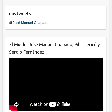
c
tt
k
e
er
e
mis tweets
b
dI
@José Manuel Chapado
o
n
o
k
El Miedo. José Manuel Chapado, Pilar Jericó y
Sergio Fernández