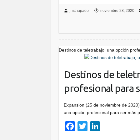
c
tt
k
jmchapado
noviembre 28, 2020
e
er
e
b
dI
o
n
o
Destinos de teletrabajo, una opción prof
k
Destinos de telet
profesional para 
Expansion (25 de noviembre de 2020) 
una opción profesional para ser más p
F
T
Li
a
wi
n