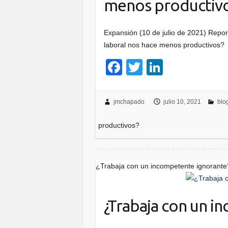
menos productiv
Expansión (10 de julio de 2021) Rep
laboral nos hace menos productivos?
F
T
Li
a
wi
n
c
tt
k
jmchapado
julio 10, 2021
blo
e
er
e
productivos?
b
dI
o
n
o
¿Trabaja con un incompetente ignorante
k
¿Trabaja con un i