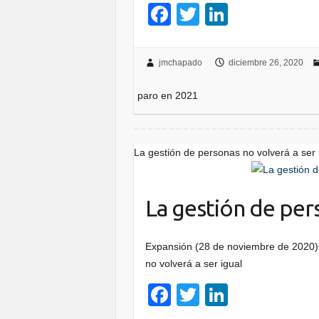
F
T
Li
a
wi
n
c
tt
k
jmchapado
diciembre 26, 2020
e
er
e
paro en 2021
b
dI
o
n
o
La gestión de personas no volverá a ser 
k
La gestión de pers
Expansión (28 de noviembre de 2020)
no volverá a ser igual
F
T
Li
a
wi
n