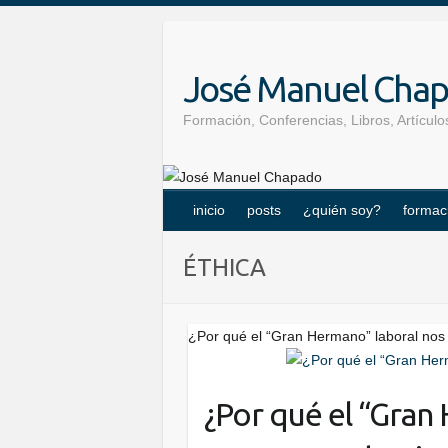
Skip
to
content
José Manuel Cha
Formación, Conferencias, Libros, Artícu
inicio
posts
¿quién soy?
formac
ÉTHICA
¿Por qué el “Gran Hermano” laboral no
¿Por qué el “Gran