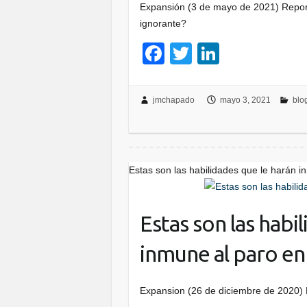
Expansión (3 de mayo de 2021) Repor
ignorante?
F
T
Li
a
wi
n
c
tt
k
jmchapado
mayo 3, 2021
blo
e
er
e
b
dI
o
n
Estas son las habilidades que le harán 
o
k
Estas son las habi
inmune al paro en
Expansion (26 de diciembre de 2020)