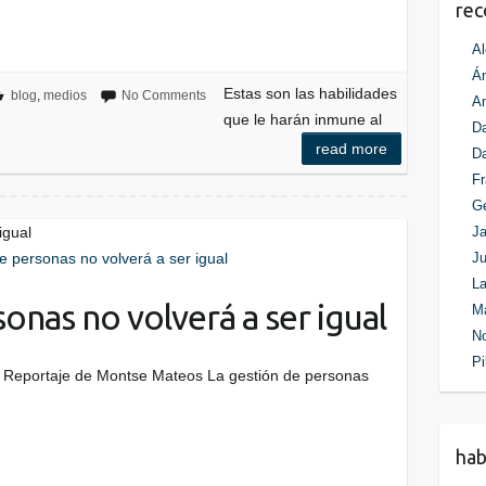
re
Al
Án
Estas son las habilidades
blog
,
medios
No Comments
An
que le harán inmune al
Da
read more
D
Fr
G
igual
Ja
Ju
La
onas no volverá a ser igual
M
N
Pi
 Reportaje de Montse Mateos La gestión de personas
ha