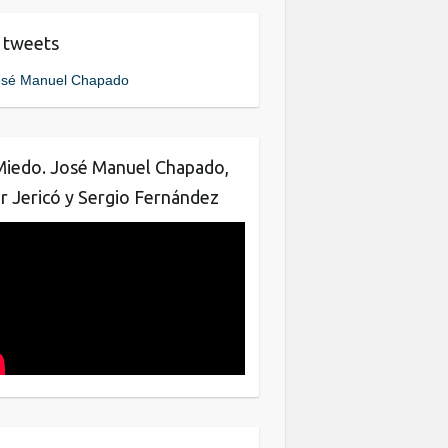
e
er
e
 tweets
b
dI
sé Manuel Chapado
o
n
o
k
Miedo. José Manuel Chapado,
ar Jericó y Sergio Fernández