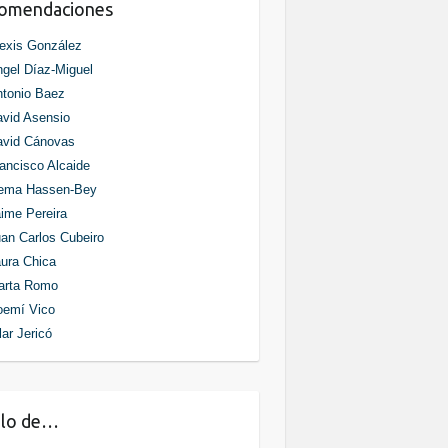
comendaciones
exis González
gel Díaz-Miguel
tonio Baez
vid Asensio
avid Cánovas
ancisco Alcaide
ema Hassen-Bey
ime Pereira
an Carlos Cubeiro
ura Chica
arta Romo
oemí Vico
lar Jericó
blo de…