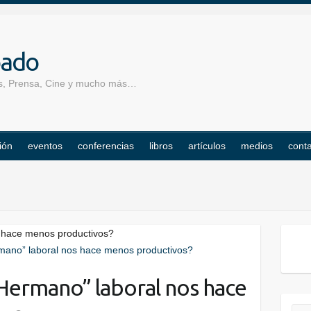
pado
los, Prensa, Cine y mucho más…
ión
eventos
conferencias
libros
artículos
medios
cont
s hace menos productivos?
 Hermano” laboral nos hace