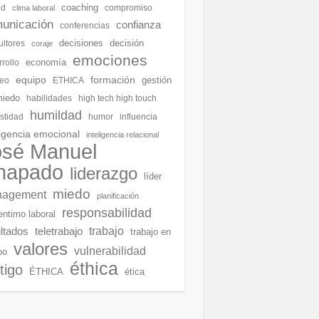
coaching
ud
compromiso
clima laboral
unicación
confianza
conferencias
decisiones
decisión
ultores
coraje
emociones
economía
rollo
equipo
formación
gestión
eo
ETHICA
miedo
habilidades
high tech high touch
humildad
stidad
humor
influencia
ligencia emocional
inteligencia relacional
osé Manuel
hapado
liderazgo
líder
miedo
agement
planificación
responsabilidad
entimo laboral
ltados
teletrabajo
trabajo
trabajo en
valores
vulnerabilidad
po
éthica
tigo
ÉTHICA
ética