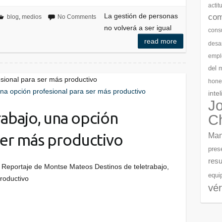
actit
La gestión de personas
com
blog
,
medios
No Comments
no volverá a ser igual
cons
read more
desar
empl
del 
esional para ser más productivo
hone
inte
J
rabajo, una opción
C
ser más productivo
Man
pres
resu
Reportaje de Montse Mateos Destinos de teletrabajo,
equi
roductivo
vér