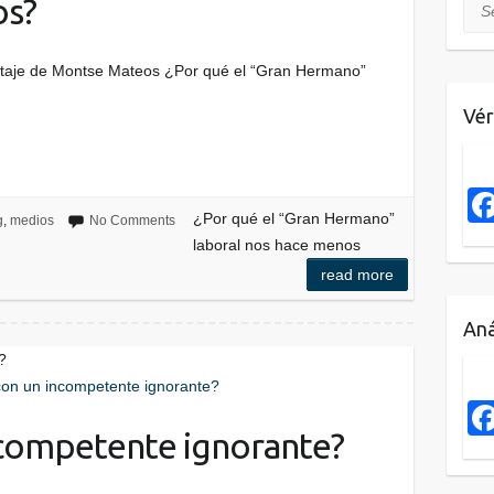
os?
Sea
ortaje de Montse Mateos ¿Por qué el “Gran Hermano”
Vér
¿Por qué el “Gran Hermano”
g
,
medios
No Comments
laboral nos hace menos
read more
Aná
?
ncompetente ignorante?