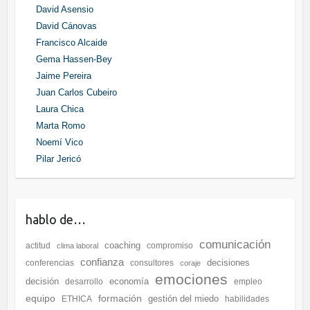
David Asensio
David Cánovas
Francisco Alcaide
Gema Hassen-Bey
Jaime Pereira
Juan Carlos Cubeiro
Laura Chica
Marta Romo
Noemí Vico
Pilar Jericó
hablo de…
comunicación
coaching
actitud
compromiso
clima laboral
confianza
decisiones
conferencias
consultores
coraje
emociones
decisión
economía
desarrollo
empleo
equipo
formación
gestión del miedo
ETHICA
habilidades