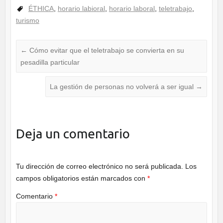
a
wi
n
ÉTHICA
,
horario labioral
,
horario laboral
,
teletrabajo
,
c
tt
k
turismo
e
er
e
b
dI
←
Cómo evitar que el teletrabajo se convierta en su
o
n
pesadilla particular
o
La gestión de personas no volverá a ser igual
→
k
Deja un comentario
Tu dirección de correo electrónico no será publicada.
Los
campos obligatorios están marcados con
*
Comentario
*