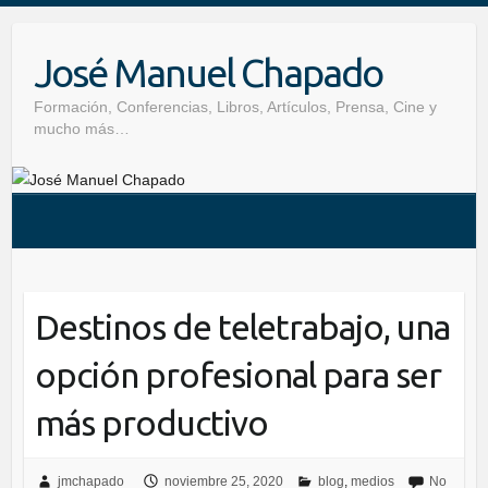
Skip
to
José Manuel Chapado
content
Formación, Conferencias, Libros, Artículos, Prensa, Cine y
mucho más…
Destinos de teletrabajo, una
opción profesional para ser
más productivo
jmchapado
noviembre 25, 2020
blog
,
medios
No