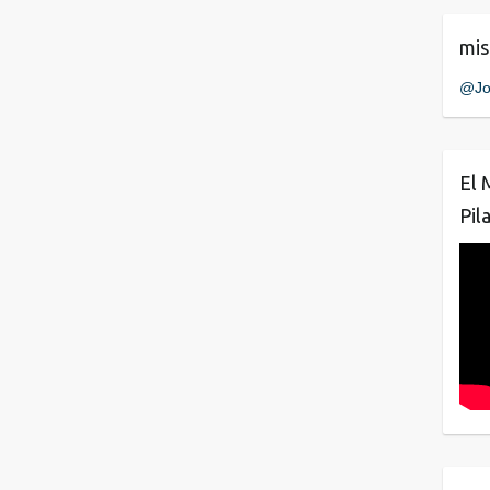
mis
@Jo
El 
Pil