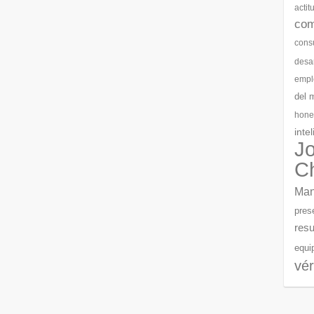
actit
com
cons
desar
empl
del 
hone
inte
J
C
Man
pres
resu
equi
vér