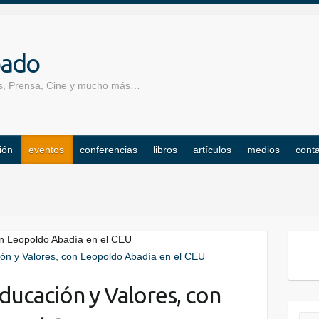
pado
los, Prensa, Cine y mucho más…
ión
eventos
conferencias
libros
artículos
medios
cont
on Leopoldo Abadía en el CEU
ducación y Valores, con