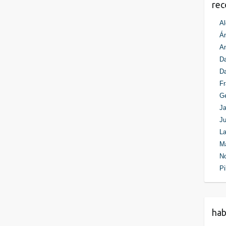
re
Al
Án
An
Da
D
Fr
G
Ja
Ju
La
M
N
Pi
ha