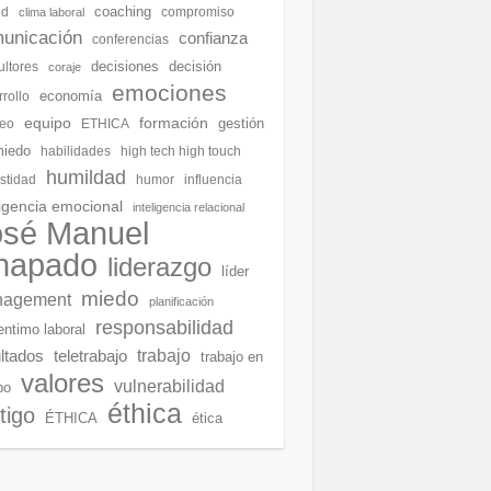
coaching
ud
compromiso
clima laboral
unicación
confianza
conferencias
decisiones
decisión
ultores
coraje
emociones
economía
rollo
equipo
formación
gestión
eo
ETHICA
miedo
habilidades
high tech high touch
humildad
stidad
humor
influencia
ligencia emocional
inteligencia relacional
osé Manuel
hapado
liderazgo
líder
miedo
agement
planificación
responsabilidad
entimo laboral
ltados
teletrabajo
trabajo
trabajo en
valores
vulnerabilidad
po
éthica
tigo
ÉTHICA
ética