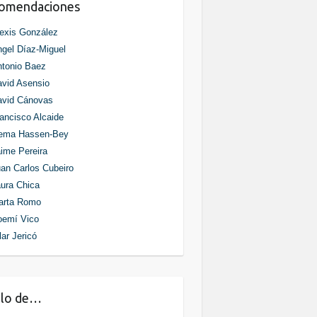
comendaciones
exis González
gel Díaz-Miguel
tonio Baez
vid Asensio
avid Cánovas
ancisco Alcaide
ema Hassen-Bey
ime Pereira
an Carlos Cubeiro
ura Chica
arta Romo
oemí Vico
lar Jericó
blo de…