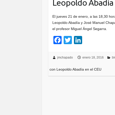
Leopoldo Abadía 
El jueves 21 de enero, a las 18,30 hor
Leopoldo Abadía y José Manuel Chapa
el profesor Miguel Ángel Segarra.
F
T
Li
a
wi
n
c
tt
k
jmchapado
enero 18, 2016
bl
e
er
e
con Leopoldo Abadía en el CEU
b
dI
o
n
o
k