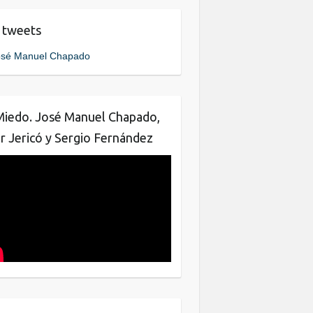
e
er
e
 tweets
b
dI
sé Manuel Chapado
o
n
o
k
Miedo. José Manuel Chapado,
ar Jericó y Sergio Fernández