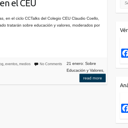
en el CEU
Sea
as, en el ciclo CCTalks del Colegio CEU Claudio Coello,
do tratarán sobre educación y valores, moderados por
Vér
21 enero: Sobre
og
,
eventos
,
medios
No Comments
Educación y Valores,
read more
Aná