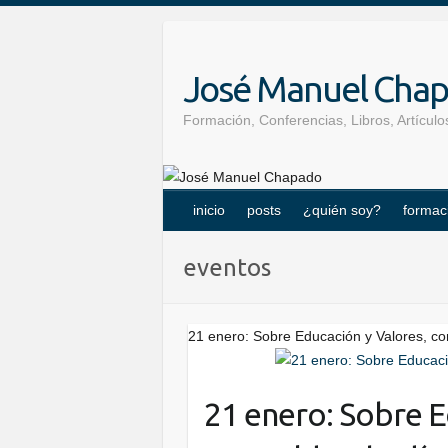
Skip
to
content
José Manuel Cha
Formación, Conferencias, Libros, Artícu
inicio
posts
¿quién soy?
formac
eventos
21 enero: Sobre Educación y Valores, c
21 enero: Sobre E