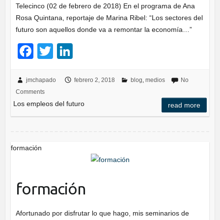
Telecinco (02 de febrero de 2018) En el programa de Ana
Rosa Quintana, reportaje de Marina Ribel: “Los sectores del
futuro son aquellos donde va a remontar la economía…”
F
T
Li
a
wi
n
c
tt
k
jmchapado
febrero 2, 2018
blog
,
medios
No
Comments
e
er
e
Los empleos del futuro
read more
b
dI
o
n
o
formación
k
formación
Afortunado por disfrutar lo que hago, mis seminarios de