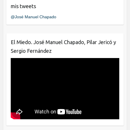
e
er
e
mis tweets
b
dI
@José Manuel Chapado
o
n
o
k
El Miedo. José Manuel Chapado, Pilar Jericó y
Sergio Fernández