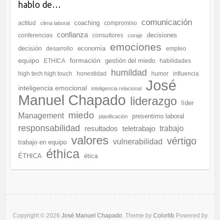
hablo de…
comunicación
coaching
actitud
compromiso
clima laboral
confianza
decisiones
conferencias
consultores
coraje
emociones
decisión
economía
desarrollo
empleo
equipo
formación
gestión del miedo
ETHICA
habilidades
humildad
high tech high touch
honestidad
humor
influencia
José
inteligencia emocional
inteligencia relacional
Manuel Chapado
liderazgo
líder
miedo
Management
presentimo laboral
planificación
responsabilidad
resultados
teletrabajo
trabajo
valores
vértigo
vulnerabilidad
trabajo en equipo
éthica
ÉTHICA
ética
Copyright © 2026
José Manuel Chapado
. Theme by
Colorlib
Powered by