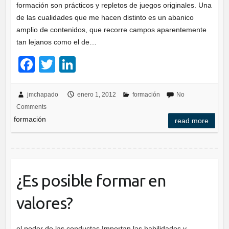
formación son prácticos y repletos de juegos originales. Una
de las cualidades que me hacen distinto es un abanico
amplio de contenidos, que recorre campos aparentemente
tan lejanos como el de…
F
T
Li
a
wi
n
c
tt
k
jmchapado
enero 1, 2012
formación
No
Comments
e
er
e
formación
read more
b
dI
o
n
o
k
¿Es posible formar en
valores?
el poder de las conductas Importan las habilidades y