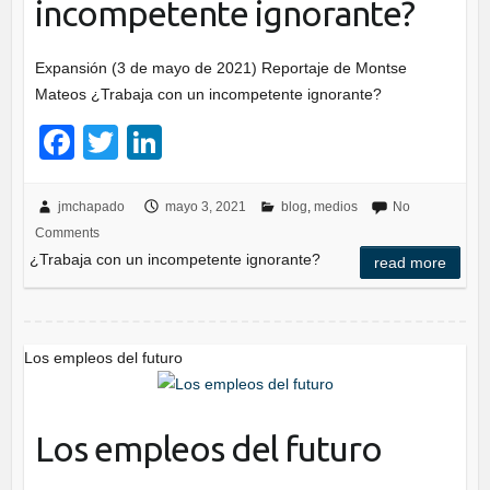
incompetente ignorante?
Expansión (3 de mayo de 2021) Reportaje de Montse
Mateos ¿Trabaja con un incompetente ignorante?
F
T
Li
a
wi
n
c
tt
k
jmchapado
mayo 3, 2021
blog
,
medios
No
Comments
e
er
e
¿Trabaja con un incompetente ignorante?
read more
b
dI
o
n
o
Los empleos del futuro
k
Los empleos del futuro