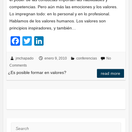
competencias. Pero aún más las emociones y los valores.
Lo impregnan todo: en lo personal y en lo profesional.
Hablamos de los valores humanos. Los valores son
principios inspiradores, y también…
F
T
Li
a
wi
n
c
tt
k
jmchapado
enero 9, 2010
conferencias
No
Comments
e
er
e
¿Es posible formar en valores?
read more
b
dI
o
n
o
k
Search