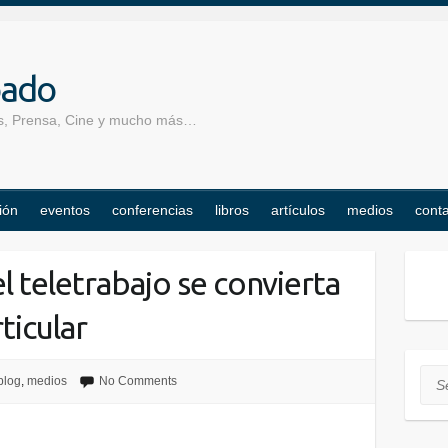
pado
los, Prensa, Cine y mucho más…
ión
eventos
conferencias
libros
artículos
medios
cont
l teletrabajo se convierta
ticular
Sea
blog
,
medios
No Comments