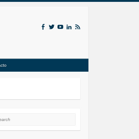
acto
rch