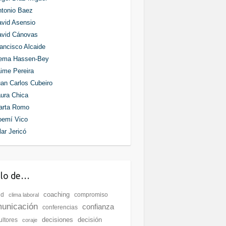
tonio Baez
vid Asensio
avid Cánovas
ancisco Alcaide
ema Hassen-Bey
ime Pereira
an Carlos Cubeiro
ura Chica
arta Romo
oemí Vico
lar Jericó
blo de…
coaching
ud
compromiso
clima laboral
unicación
confianza
conferencias
decisiones
decisión
ultores
coraje