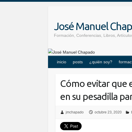
Skip
to
content
José Manuel Cha
Formación, Conferencias, Libros, Artícu
inicio
posts
¿quién soy?
formac
Cómo evitar que e
en su pesadilla par
jmchapado
octubre 23, 2020