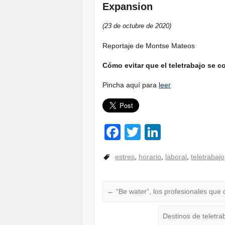
Expansion
(23 de octubre de 2020)
Reportaje de Montse Mateos
Cómo evitar que el teletrabajo se co
Pincha aquí para
leer
F
T
Li
a
wi
n
estres
,
horario
,
laboral
,
teletrabajo
c
tt
k
e
er
e
b
dI
←
“Be water”, los profesionales que
o
n
Destinos de teletra