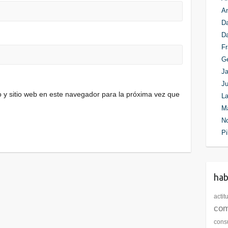
An
Da
D
Fr
G
Ja
Ju
 y sitio web en este navegador para la próxima vez que
La
M
N
Pi
ha
actit
com
cons