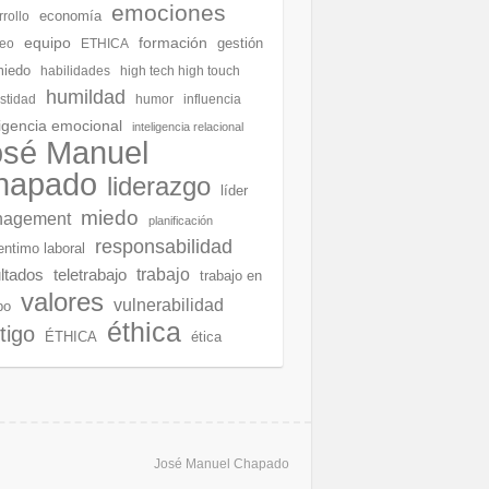
emociones
economía
rollo
equipo
formación
gestión
eo
ETHICA
miedo
habilidades
high tech high touch
humildad
stidad
humor
influencia
ligencia emocional
inteligencia relacional
osé Manuel
hapado
liderazgo
líder
miedo
agement
planificación
responsabilidad
entimo laboral
ltados
teletrabajo
trabajo
trabajo en
valores
vulnerabilidad
po
éthica
tigo
ÉTHICA
ética
José Manuel Chapado