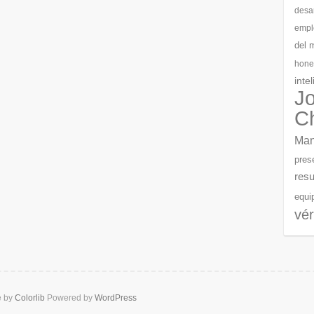
desar
empl
del 
hone
inte
J
C
Man
pres
resu
equi
vér
e by
Colorlib
Powered by
WordPress