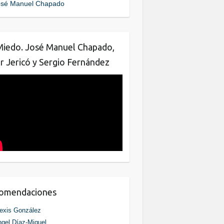
sé Manuel Chapado
o
n
o
k
Miedo. José Manuel Chapado,
ar Jericó y Sergio Fernández
comendaciones
exis González
gel Díaz-Miguel