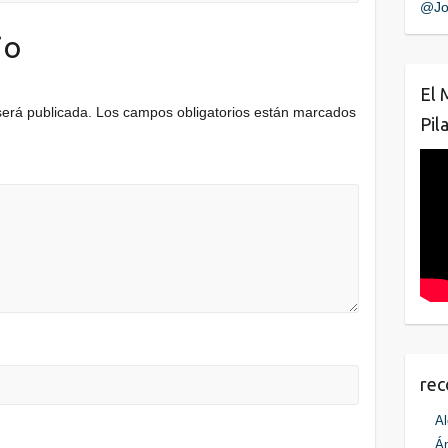
@Jo
io
El 
será publicada.
Los campos obligatorios están marcados
Pil
re
Al
Án