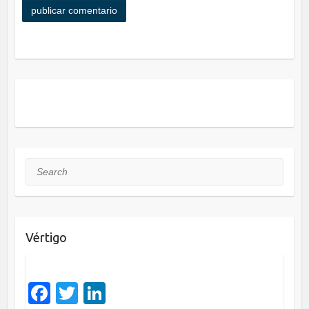
Search
Vértigo
F
T
Li