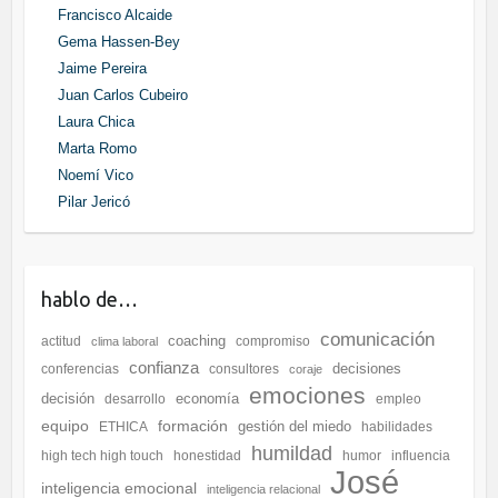
Francisco Alcaide
Gema Hassen-Bey
Jaime Pereira
Juan Carlos Cubeiro
Laura Chica
Marta Romo
Noemí Vico
Pilar Jericó
hablo de…
comunicación
coaching
actitud
compromiso
clima laboral
confianza
decisiones
conferencias
consultores
coraje
emociones
decisión
economía
desarrollo
empleo
equipo
formación
gestión del miedo
ETHICA
habilidades
humildad
high tech high touch
honestidad
humor
influencia
José
inteligencia emocional
inteligencia relacional