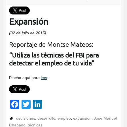
Expansión
(02 de julio de 2015)
Reportaje de Montse Mateos:
“Utiliza las técnicas del FBI para
detectar el empleo de tu vida”
Pincha aquí
para
leer
.
F
T
Li
a
wi
n
decisiones
,
desarrollo
,
empleo
,
expansión
,
José Manuel
c
tt
k
Chapado
,
técnicas