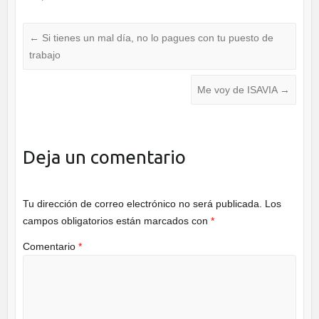
e
er
e
b
dI
←
Si tienes un mal día, no lo pagues con tu puesto de
o
n
trabajo
o
Me voy de ISAVIA
→
k
Deja un comentario
Tu dirección de correo electrónico no será publicada.
Los
campos obligatorios están marcados con
*
Comentario
*