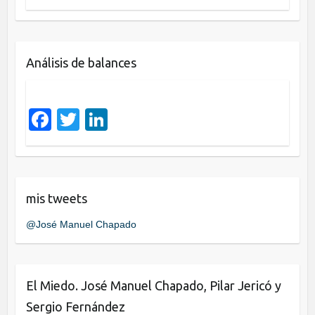
a
wi
n
c
tt
k
e
er
e
Análisis de balances
b
dI
o
n
o
F
T
Li
k
a
wi
n
c
tt
k
e
er
e
mis tweets
b
dI
@José Manuel Chapado
o
n
o
k
El Miedo. José Manuel Chapado, Pilar Jericó y
Sergio Fernández