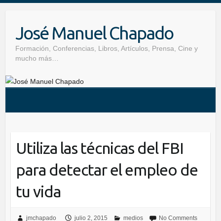
Skip
to
José Manuel Chapado
content
Formación, Conferencias, Libros, Artículos, Prensa, Cine y
mucho más…
Utiliza las técnicas del FBI
para detectar el empleo de
tu vida
jmchapado
julio 2, 2015
medios
No Comments