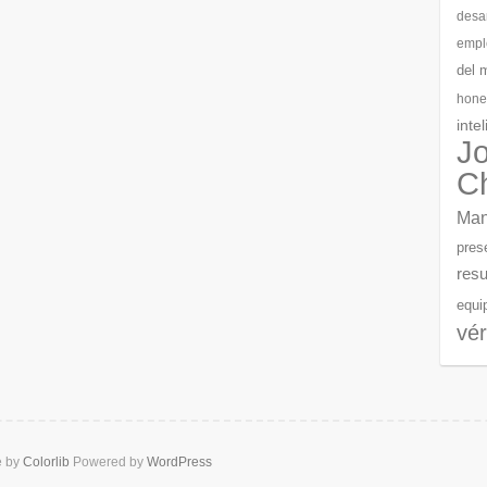
desar
empl
del 
hone
inte
J
C
Man
pres
resu
equi
vér
e by
Colorlib
Powered by
WordPress