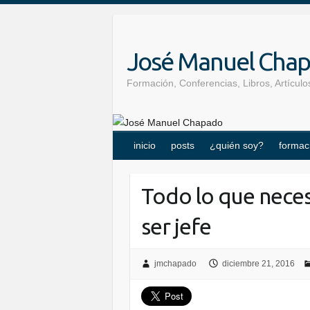
Skip
to
content
José Manuel Cha
Formación, Conferencias, Libros, Artícu
inicio
posts
¿quién soy?
formac
Todo lo que necesi
ser jefe
jmchapado
diciembre 21, 2016