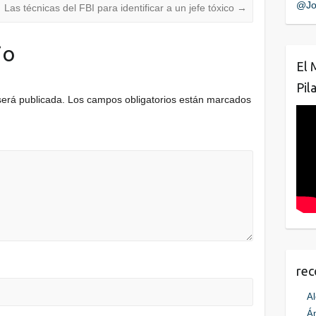
@Jo
Las técnicas del FBI para identificar a un jefe tóxico
→
io
El 
Pil
será publicada.
Los campos obligatorios están marcados
re
Al
Án