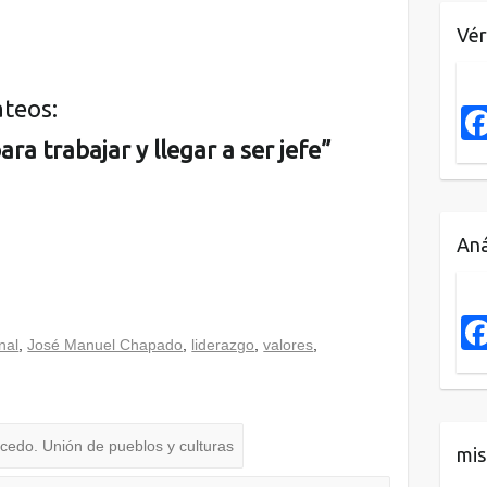
Vér
teos:
ra trabajar y llegar a ser jefe”
Aná
nal
,
José Manuel Chapado
,
liderazgo
,
valores
,
cedo. Unión de pueblos y culturas
mis