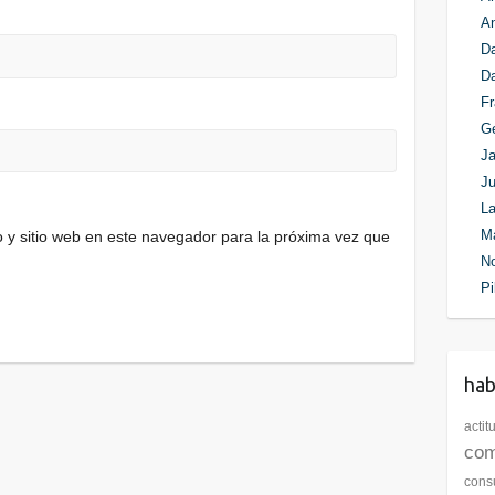
An
Da
D
Fr
G
Ja
Ju
La
M
 y sitio web en este navegador para la próxima vez que
N
Pi
ha
actit
com
cons