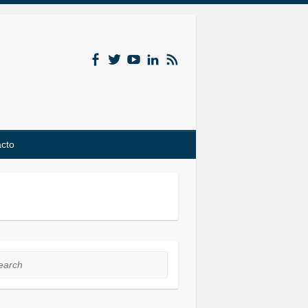
acto
rch