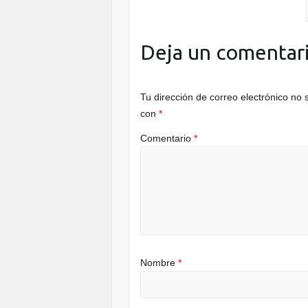
o
k
Deja un comentar
Tu dirección de correo electrónico no 
con
*
Comentario
*
Nombre
*