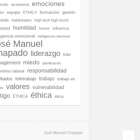
emociones
economía
rollo
equipo
formación
gestión
eo
ETHICA
miedo
habilidades
high tech high touch
humildad
stidad
humor
influencia
ligencia emocional
inteligencia relacional
osé Manuel
hapado
liderazgo
líder
miedo
agement
planificación
responsabilidad
entimo laboral
ltados
teletrabajo
trabajo
trabajo en
valores
vulnerabilidad
po
éthica
tigo
ÉTHICA
ética
José Manuel Chapado