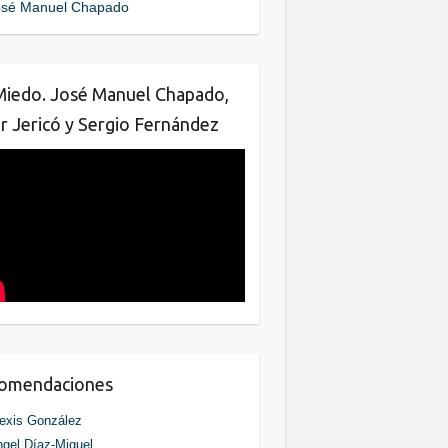
sé Manuel Chapado
o
n
o
k
Miedo. José Manuel Chapado,
ar Jericó y Sergio Fernández
comendaciones
exis González
gel Díaz-Miguel