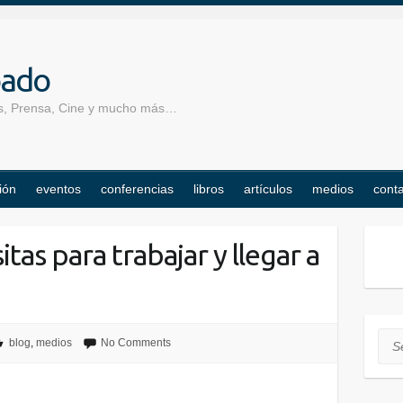
pado
los, Prensa, Cine y mucho más…
ión
eventos
conferencias
libros
artículos
medios
cont
tas para trabajar y llegar a
Sea
blog
,
medios
No Comments