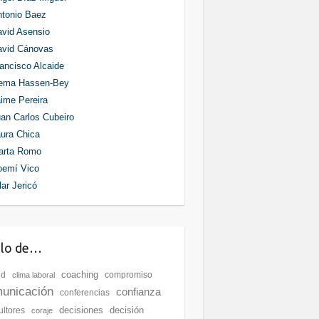
tonio Baez
vid Asensio
avid Cánovas
ancisco Alcaide
ema Hassen-Bey
ime Pereira
an Carlos Cubeiro
ura Chica
arta Romo
oemí Vico
lar Jericó
blo de…
coaching
ud
compromiso
clima laboral
unicación
confianza
conferencias
decisiones
decisión
ultores
coraje