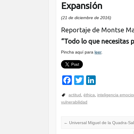
Expansión
(21 de diciembre de 2016)
Reportaje de Montse Ma
“Todo lo que necesitas pa
Pincha aquí para
leer
.
F
T
Li
a
wi
n
actitud
,
éthica
,
inteligencia emocio
c
tt
k
vulnerabilidad
e
er
e
b
dI
←
Universal Miguel de la Quadra-Sal
o
n