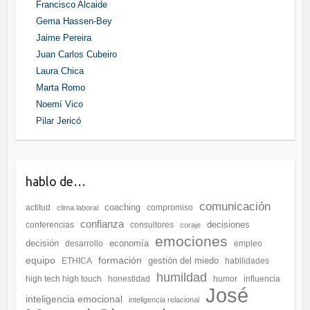
Francisco Alcaide
Gema Hassen-Bey
Jaime Pereira
Juan Carlos Cubeiro
Laura Chica
Marta Romo
Noemí Vico
Pilar Jericó
hablo de…
comunicación
coaching
actitud
compromiso
clima laboral
confianza
decisiones
conferencias
consultores
coraje
emociones
decisión
economía
desarrollo
empleo
equipo
formación
gestión del miedo
ETHICA
habilidades
humildad
high tech high touch
honestidad
humor
influencia
José
inteligencia emocional
inteligencia relacional