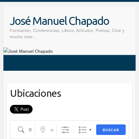
Skip
to
José Manuel Chapado
content
País
Formación, Conferencias, Libros, Artículos, Prensa, Cine y
mucho más…
Eventful Locations?
Ubicaciones
Buscar
cerca...
BUSCAR