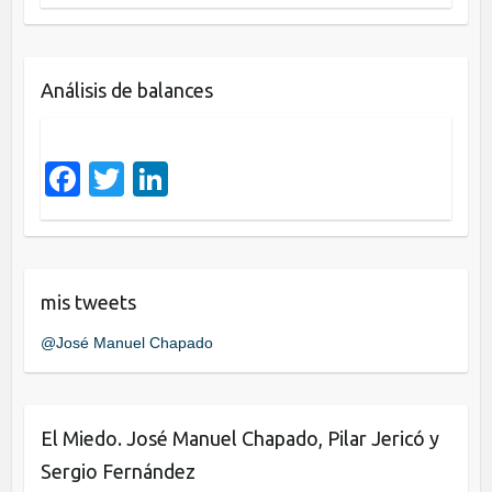
a
wi
n
c
tt
k
e
er
e
Análisis de balances
b
dI
o
n
o
F
T
Li
k
a
wi
n
c
tt
k
e
er
e
mis tweets
b
dI
@José Manuel Chapado
o
n
o
k
El Miedo. José Manuel Chapado, Pilar Jericó y
Sergio Fernández