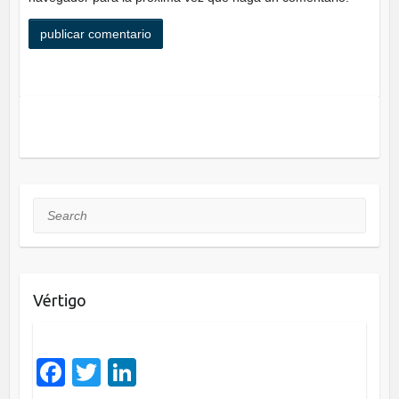
Search
Vértigo
F
T
Li