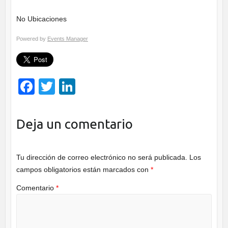
No Ubicaciones
Powered by
Events Manager
F
T
Li
a
wi
n
c
tt
k
Deja un comentario
e
er
e
b
dI
Tu dirección de correo electrónico no será publicada.
Los
o
n
campos obligatorios están marcados con
*
o
Comentario
*
k