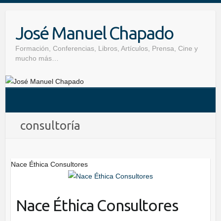
Skip
to
José Manuel Chapado
content
Formación, Conferencias, Libros, Artículos, Prensa, Cine y
mucho más…
consultoría
Nace Éthica Consultores
Nace Éthica Consultores