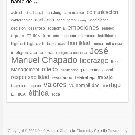
hablo de…
comunicación
coaching
actitud
compromiso
clima laboral
confianza
decisiones
conferencias
consultores
coraje
emociones
decisión
economía
desarrollo
empleo
equipo
formación
gestión del miedo
ETHICA
habilidades
humildad
high tech high touch
honestidad
humor
influencia
José
inteligencia emocional
inteligencia relacional
Manuel Chapado
liderazgo
líder
miedo
Management
presentimo laboral
planificación
responsabilidad
resultados
teletrabajo
trabajo
valores
vértigo
vulnerabilidad
trabajo en equipo
éthica
ÉTHICA
ética
Copyright © 2026
José Manuel Chapado
. Theme by
Colorlib
Powered by