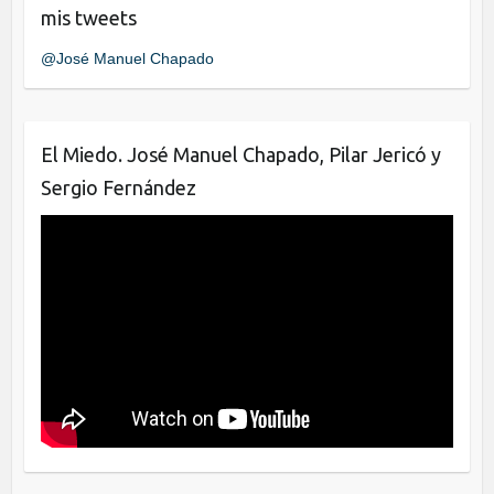
e
er
e
mis tweets
b
dI
@José Manuel Chapado
o
n
o
k
El Miedo. José Manuel Chapado, Pilar Jericó y
Sergio Fernández