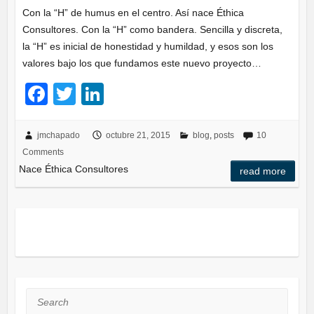
Con la “H” de humus en el centro. Así nace Éthica
Consultores. Con la “H” como bandera. Sencilla y discreta,
la “H” es inicial de honestidad y humildad, y esos son los
valores bajo los que fundamos este nuevo proyecto…
F
T
Li
a
wi
n
c
tt
k
jmchapado
octubre 21, 2015
blog
,
posts
10
Comments
e
er
e
Nace Éthica Consultores
read more
b
dI
o
n
o
k
Search