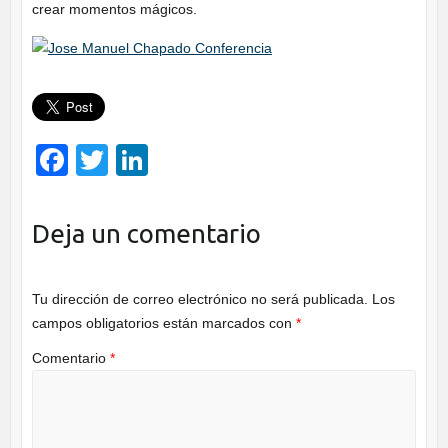
crear momentos mágicos.
F
T
Li
a
wi
n
c
tt
k
Deja un comentario
e
er
e
b
dI
Tu dirección de correo electrónico no será publicada.
Los
o
n
campos obligatorios están marcados con
*
o
Comentario
*
k