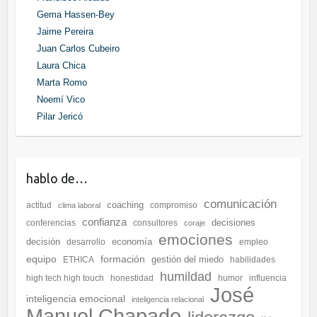
Gema Hassen-Bey
Jaime Pereira
Juan Carlos Cubeiro
Laura Chica
Marta Romo
Noemí Vico
Pilar Jericó
hablo de…
comunicación
coaching
actitud
compromiso
clima laboral
confianza
decisiones
conferencias
consultores
coraje
emociones
decisión
economía
desarrollo
empleo
equipo
formación
gestión del miedo
ETHICA
habilidades
humildad
high tech high touch
honestidad
humor
influencia
José
inteligencia emocional
inteligencia relacional
Manuel Chapado