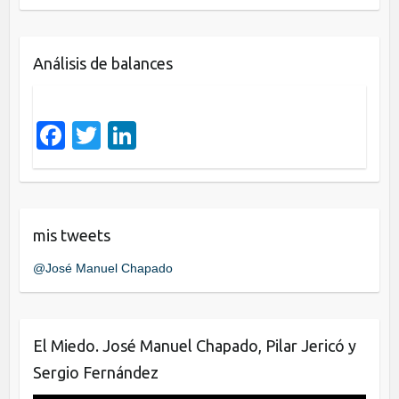
c
tt
k
e
er
e
Análisis de balances
b
dI
o
n
o
F
T
Li
k
a
wi
n
c
tt
k
e
er
e
mis tweets
b
dI
@José Manuel Chapado
o
n
o
k
El Miedo. José Manuel Chapado, Pilar Jericó y
Sergio Fernández