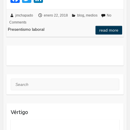
a
wi
n
c
tt
k
jmchapado
enero 22, 2018
blog
,
medios
No
Comments
e
er
e
Presentismo laboral
read more
b
dI
o
n
o
k
Search
Vértigo