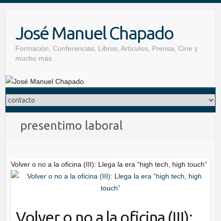
Skip
to
José Manuel Chapado
content
Formación, Conferencias, Libros, Artículos, Prensa, Cine y
mucho más…
presentimo laboral
Volver o no a la oficina (III): Llega la era “high tech, high touch”
Volver o no a la oficina (III):