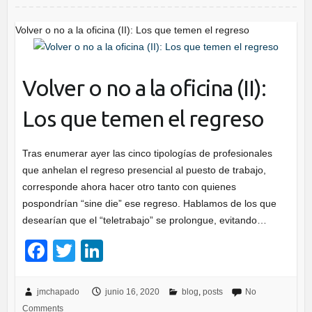
o
k
Volver o no a la oficina (II): Los que temen el regreso
Volver o no a la oficina (II):
Los que temen el regreso
Tras enumerar ayer las cinco tipologías de profesionales
que anhelan el regreso presencial al puesto de trabajo,
corresponde ahora hacer otro tanto con quienes
pospondrían “sine die” ese regreso. Hablamos de los que
desearían que el “teletrabajo” se prolongue, evitando…
F
T
Li
a
wi
n
c
tt
k
jmchapado
junio 16, 2020
blog
,
posts
No
Comments