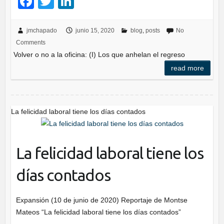
F
T
Li
a
wi
n
c
tt
k
jmchapado
junio 15, 2020
blog
,
posts
No
Comments
e
er
e
Volver o no a la oficina: (I) Los que anhelan el regreso
b
dI
read more
o
n
o
k
La felicidad laboral tiene los días contados
La felicidad laboral tiene los
días contados
Expansión (10 de junio de 2020) Reportaje de Montse
Mateos “La felicidad laboral tiene los días contados”