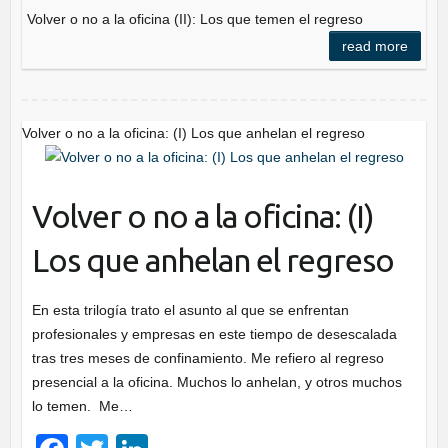
e
er
e
Volver o no a la oficina (II): Los que temen el regreso
b
dI
read more
o
n
o
k
Volver o no a la oficina: (I) Los que anhelan el regreso
Volver o no a la oficina: (I)
Los que anhelan el regreso
En esta trilogía trato el asunto al que se enfrentan
profesionales y empresas en este tiempo de desescalada
tras tres meses de confinamiento. Me refiero al regreso
presencial a la oficina. Muchos lo anhelan, y otros muchos
lo temen. Me…