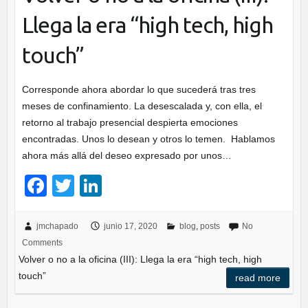
Llega la era “high tech, high
touch”
Corresponde ahora abordar lo que sucederá tras tres
meses de confinamiento. La desescalada y, con ella, el
retorno al trabajo presencial despierta emociones
encontradas. Unos lo desean y otros lo temen. Hablamos
ahora más allá del deseo expresado por unos…
F
T
Li
a
wi
n
c
tt
k
jmchapado
junio 17, 2020
blog
,
posts
No
Comments
e
er
e
Volver o no a la oficina (III): Llega la era “high tech, high
b
dI
touch”
read more
o
n