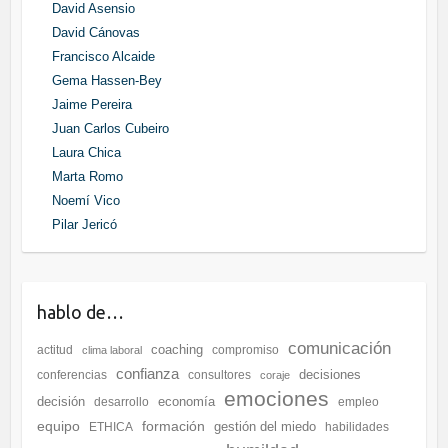
David Asensio
David Cánovas
Francisco Alcaide
Gema Hassen-Bey
Jaime Pereira
Juan Carlos Cubeiro
Laura Chica
Marta Romo
Noemí Vico
Pilar Jericó
hablo de…
comunicación
coaching
actitud
compromiso
clima laboral
confianza
decisiones
conferencias
consultores
coraje
emociones
decisión
economía
desarrollo
empleo
equipo
formación
gestión del miedo
ETHICA
habilidades