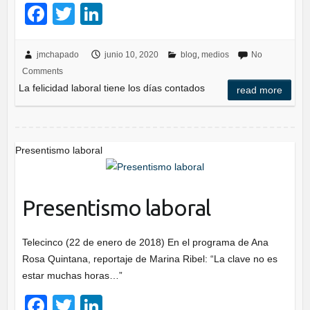
F
T
Li
a
wi
n
c
tt
k
jmchapado
junio 10, 2020
blog
,
medios
No
Comments
e
er
e
La felicidad laboral tiene los días contados
read more
b
dI
o
n
o
Presentismo laboral
k
Presentismo laboral
Telecinco (22 de enero de 2018) En el programa de Ana
Rosa Quintana, reportaje de Marina Ribel: “La clave no es
estar muchas horas…”
F
T
Li