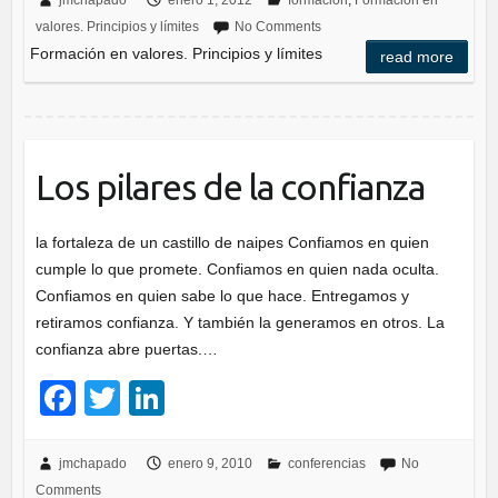
c
tt
k
jmchapado
enero 1, 2012
formación
,
Formación en
valores. Principios y límites
No Comments
e
er
e
Formación en valores. Principios y límites
read more
b
dI
o
n
o
k
Los pilares de la confianza
la fortaleza de un castillo de naipes Confiamos en quien
cumple lo que promete. Confiamos en quien nada oculta.
Confiamos en quien sabe lo que hace. Entregamos y
retiramos confianza. Y también la generamos en otros. La
confianza abre puertas.…
F
T
Li
a
wi
n
c
tt
k
jmchapado
enero 9, 2010
conferencias
No
Comments