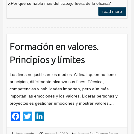
e
er
e
¿Por qué se habla más del trabajo fuera de la oficina?
b
dI
read more
o
n
o
k
Formación en valores.
Principios y límites
Los fines no justifican los medios. Al final, quien no tiene
principios, difícilmente alcanza sus fines. Técnica,
competencias y habilidades importan, pero aún más
importan las emociones y los valores. Liderar personas y
proyectos es gestionar emociones y mostrar valores.…
F
T
Li
a
wi
n