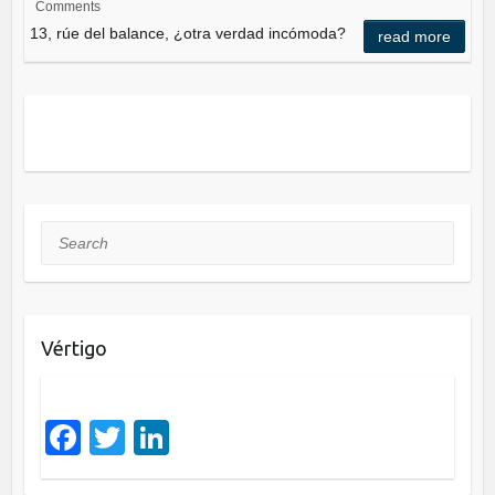
Comments
e
er
e
13, rúe del balance, ¿otra verdad incómoda?
read more
b
dI
o
n
o
k
Search
Vértigo
F
T
Li
a
wi
n