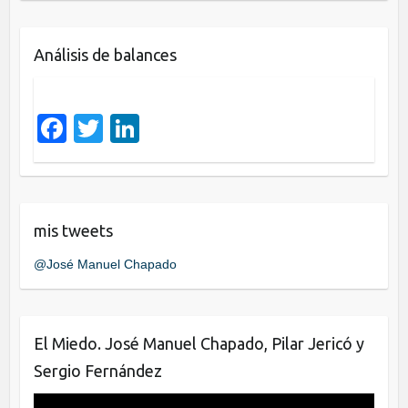
c
tt
k
e
er
e
Análisis de balances
b
dI
o
n
o
F
T
Li
k
a
wi
n
c
tt
k
e
er
e
mis tweets
b
dI
@José Manuel Chapado
o
n
o
k
El Miedo. José Manuel Chapado, Pilar Jericó y
Sergio Fernández