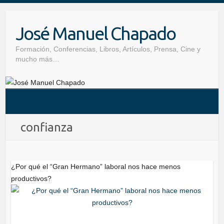
Skip
to
José Manuel Chapado
content
Formación, Conferencias, Libros, Artículos, Prensa, Cine y
mucho más…
confianza
¿Por qué el “Gran Hermano” laboral nos hace menos
productivos?