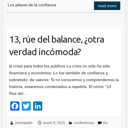
e
er
e
Los pilares de la confianza
read more
b
dI
o
n
o
k
13, rúe del balance, ¿otra
verdad incómoda?
la crisis para todos los públicos La crisis no sólo ha sido
financiera y económica. Lo fue también de confianza y,
sobretodo, de valores. Si no conocemos y comprendemos la
historia, estaremos condenados a repetirla. El cómic “13
Rúe del…
F
T
Li
a
wi
n
c
tt
k
jmchapado
enero 9, 2010
conferencias
No