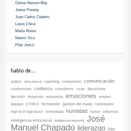
Gema Hassen-Bey
Jaime Pereira
Juan Carlos Cubeiro
Laura Chica
Marta Romo
Noemí Vico
Pilar Jericó
hablo de…
comunicación
coaching
actitud
compromiso
clima laboral
confianza
decisiones
conferencias
consultores
coraje
emociones
decisión
economía
desarrollo
empleo
equipo
formación
gestión del miedo
ETHICA
habilidades
humildad
high tech high touch
honestidad
humor
influencia
José
inteligencia emocional
inteligencia relacional
Manuel Chapado
liderazgo
líder