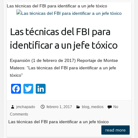
k
Las técnicas del FBI para identificar a un jefe tóxico
Las técnicas del FBI para
identificar a un jefe tóxico
Expansión (1 de febrero de 2017) Reportaje de Montse
Mateos: “Las técnicas del FBI para identificar a un jefe
tóxico”
F
T
Li
a
wi
n
c
tt
k
jmchapado
febrero 1, 2017
blog
,
medios
No
Comments
e
er
e
Las técnicas del FBI para identificar a un jefe tóxico
b
dI
read more