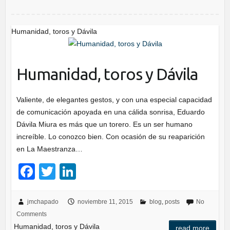
o
n
o
k
Humanidad, toros y Dávila
Humanidad, toros y Dávila
Valiente, de elegantes gestos, y con una especial capacidad
de comunicación apoyada en una cálida sonrisa, Eduardo
Dávila Miura es más que un torero. Es un ser humano
increíble. Lo conozco bien. Con ocasión de su reaparición
en La Maestranza…
F
T
Li
a
wi
n
c
tt
k
jmchapado
noviembre 11, 2015
blog
,
posts
No
Comments
e
er
e
Humanidad, toros y Dávila
read more