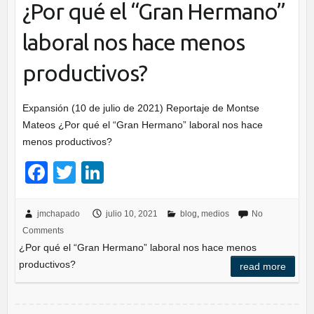
¿Por qué el “Gran Hermano”
laboral nos hace menos
productivos?
Expansión (10 de julio de 2021) Reportaje de Montse
Mateos ¿Por qué el “Gran Hermano” laboral nos hace
menos productivos?
F
T
Li
a
wi
n
c
tt
k
jmchapado
julio 10, 2021
blog
,
medios
No
Comments
e
er
e
¿Por qué el “Gran Hermano” laboral nos hace menos
b
dI
productivos?
read more
o
n
o