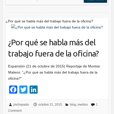
b
dI
o
n
o
¿Por qué se habla más del trabajo fuera de la oficina?
k
¿Por qué se habla más del
trabajo fuera de la oficina?
Expansión (21 de octubre de 2015) Reportaje de Montse
Mateos: “¿Por qué se habla más del trabajo fuera de la
oficina?”
F
T
Li
a
wi
n
c
tt
k
jmchapado
octubre 21, 2015
blog
,
medios
1
Comment