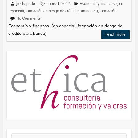
c
tt
k
jmchapado
enero 1, 2012
Economía y finanzas. (en
especial, formación en riesgo de crédito para banca)
,
formación
e
er
e
No Comments
b
dI
Economía y finanzas. (en especial, formación en riesgo de
o
n
crédito para banca)
read more
o
k
Search