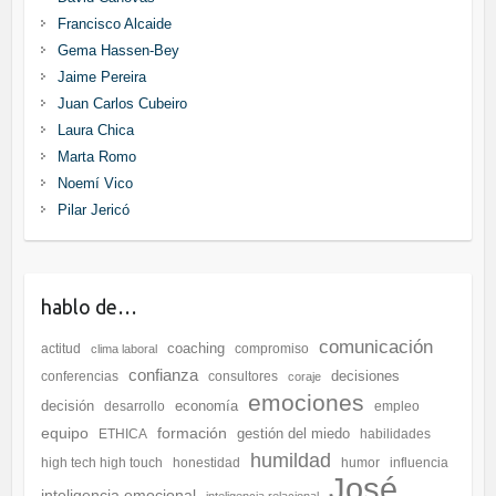
Francisco Alcaide
Gema Hassen-Bey
Jaime Pereira
Juan Carlos Cubeiro
Laura Chica
Marta Romo
Noemí Vico
Pilar Jericó
hablo de…
comunicación
coaching
actitud
compromiso
clima laboral
confianza
decisiones
conferencias
consultores
coraje
emociones
decisión
economía
desarrollo
empleo
equipo
formación
gestión del miedo
ETHICA
habilidades
humildad
high tech high touch
honestidad
humor
influencia
José
inteligencia emocional
inteligencia relacional