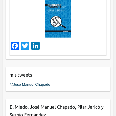
o
n
o
k
F
T
Li
a
wi
n
c
tt
k
e
er
e
mis tweets
b
dI
@José Manuel Chapado
o
n
o
k
El Miedo. José Manuel Chapado, Pilar Jericó y
Sergio Fernández