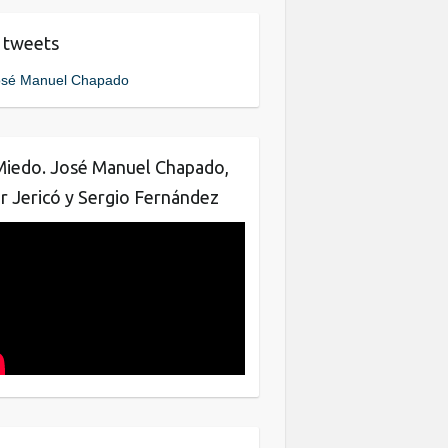
e
er
e
 tweets
b
dI
sé Manuel Chapado
o
n
o
k
Miedo. José Manuel Chapado,
ar Jericó y Sergio Fernández