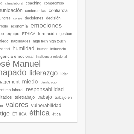
coaching
ud
compromiso
clima laboral
unicación
confianza
conferencias
decisiones
decisión
ultores
coraje
emociones
economía
rollo
equipo
formación
gestión
eo
ETHICA
miedo
habilidades
high tech high touch
humildad
stidad
humor
influencia
ligencia emocional
inteligencia relacional
osé Manuel
hapado
liderazgo
líder
miedo
agement
planificación
responsabilidad
entimo laboral
ltados
teletrabajo
trabajo
trabajo en
valores
vulnerabilidad
po
éthica
tigo
ÉTHICA
ética