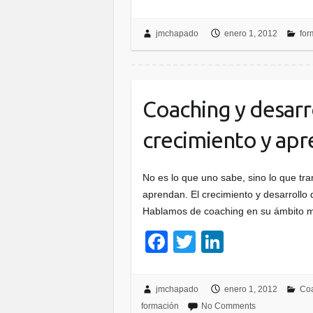
a
wi
n
c
tt
k
jmchapado
enero 1, 2012
for
e
er
e
b
dI
o
n
Coaching y desarr
o
crecimiento y apr
k
No es lo que uno sabe, sino lo que tra
aprendan. El crecimiento y desarrollo 
Hablamos de coaching en su ámbito
F
T
Li
a
wi
n
c
tt
k
jmchapado
enero 1, 2012
Coa
e
er
e
formación
No Comments