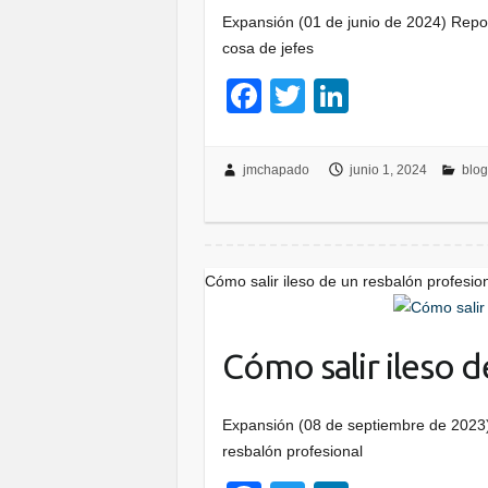
Expansión (01 de junio de 2024) Repo
cosa de jefes
F
T
Li
a
wi
n
c
tt
k
jmchapado
junio 1, 2024
blog
e
er
e
b
dI
o
n
Cómo salir ileso de un resbalón profesio
o
k
Cómo salir ileso 
Expansión (08 de septiembre de 2023)
resbalón profesional