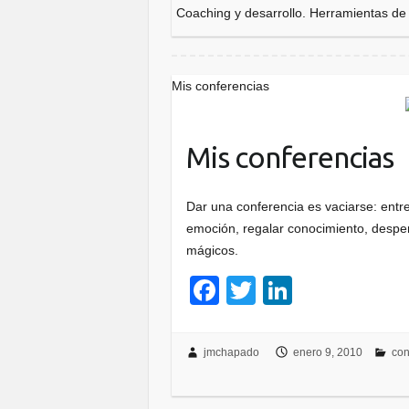
Coaching y desarrollo. Herramientas de
b
dI
o
n
o
Mis conferencias
k
Mis conferencias
Dar una conferencia es vaciarse: entre
emoción, regalar conocimiento, despe
mágicos.
F
T
Li
a
wi
n
c
tt
k
jmchapado
enero 9, 2010
con
e
er
e
b
dI