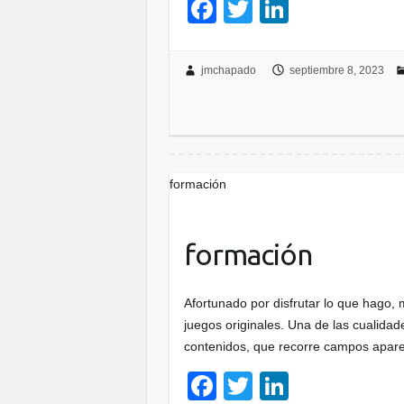
F
T
Li
a
wi
n
c
tt
k
jmchapado
septiembre 8, 2023
e
er
e
b
dI
o
n
o
formación
k
formación
Afortunado por disfrutar lo que hago, 
juegos originales. Una de las cualida
contenidos, que recorre campos apar
F
T
Li