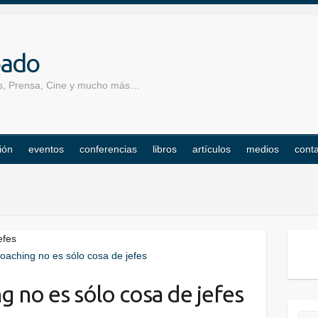
pado
los, Prensa, Cine y mucho más…
ión
eventos
conferencias
libros
artículos
medios
cont
efes
g no es sólo cosa de jefes