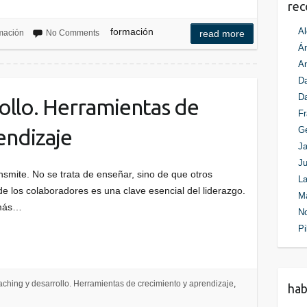
re
formación
Al
mación
No Comments
read more
Án
An
Da
D
ollo. Herramientas de
Fr
endizaje
G
Ja
Ju
nsmite. No se trata de enseñar, sino de que otros
La
de los colaboradores es una clave esencial del liderazgo.
M
 más…
N
Pi
ching y desarrollo. Herramientas de crecimiento y aprendizaje
,
ha