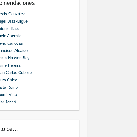
comendaciones
exis González
gel Díaz-Miguel
tonio Baez
vid Asensio
avid Cánovas
ancisco Alcaide
ema Hassen-Bey
ime Pereira
an Carlos Cubeiro
ura Chica
arta Romo
oemí Vico
lar Jericó
blo de…