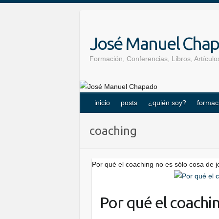
Skip
to
content
José Manuel Cha
Formación, Conferencias, Libros, Artícu
inicio
posts
¿quién soy?
formac
coaching
Por qué el coaching no es sólo cosa de j
Por qué el coachin