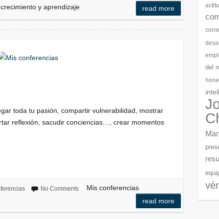
actit
 crecimiento y aprendizaje
read more
com
cons
desar
empl
del 
hone
inte
J
gar toda tu pasión, compartir vulnerabilidad, mostrar
C
rtar reflexión, sacudir conciencias…, crear momentos
Man
pres
resu
equi
vér
Mis conferencias
ferencias
No Comments
read more