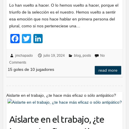
Lo han vuelto a hacer. O lo hemos vuelto a hacer, porque el
triunfo de la selección es el nuestro. Hemos vuelto a sentir
esa emoción que nos hace hablar en primera persona del
plural, como si nos perteneciese una…
F
T
Li
a
wi
n
c
tt
k
jmchapado
julio 19, 2024
blog
,
posts
No
Comments
e
er
e
15 goles de 10 jugadores
read more
b
dI
o
n
o
Aislarte en el trabajo, ¿te hace más eficaz o sólo antipático?
k
Aislarte en el trabajo, ¿te