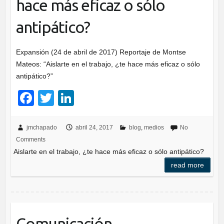
hace más eficaz o sólo
antipático?
Expansión (24 de abril de 2017) Reportaje de Montse
Mateos: “Aislarte en el trabajo, ¿te hace más eficaz o sólo
antipático?”
F
T
Li
a
wi
n
c
tt
k
jmchapado
abril 24, 2017
blog
,
medios
No
Comments
e
er
e
Aislarte en el trabajo, ¿te hace más eficaz o sólo antipático?
b
dI
read more
o
n
o
k
Comunicación.