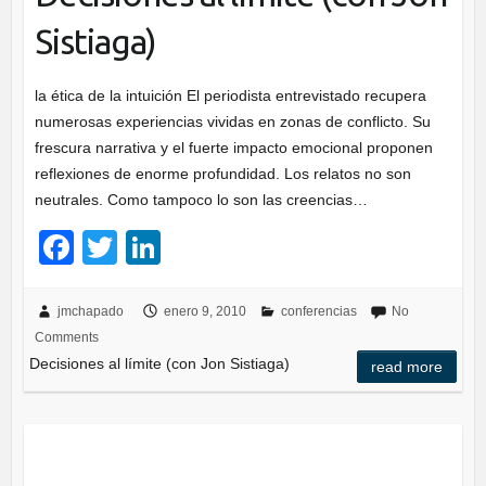
Sistiaga)
la ética de la intuición El periodista entrevistado recupera
numerosas experiencias vividas en zonas de conflicto. Su
frescura narrativa y el fuerte impacto emocional proponen
reflexiones de enorme profundidad. Los relatos no son
neutrales. Como tampoco lo son las creencias…
F
T
Li
a
wi
n
c
tt
k
jmchapado
enero 9, 2010
conferencias
No
Comments
e
er
e
Decisiones al límite (con Jon Sistiaga)
read more
b
dI
o
n
o