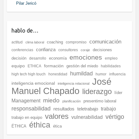
Pilar Jericó
hablo de…
comunicación
coaching
actitud
compromiso
clima laboral
confianza
decisiones
conferencias
consultores
coraje
emociones
decisión
economía
desarrollo
empleo
equipo
formación
gestión del miedo
ETHICA
habilidades
humildad
high tech high touch
honestidad
humor
influencia
José
inteligencia emocional
inteligencia relacional
Manuel Chapado
liderazgo
líder
miedo
Management
presentimo laboral
planificación
responsabilidad
resultados
teletrabajo
trabajo
valores
vértigo
vulnerabilidad
trabajo en equipo
éthica
ÉTHICA
ética