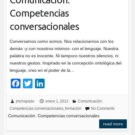
Competencias
conversacionales
Conversamos como somos. Nos relacionarnos con los
demás -y con nosotros mismos- con el lenguaje. Nuestra
palabra no es inocente. Ni tampoco nuestros silencios, ni
nuestros gestos. Inspirado en la concepción ontológica del
lenguaje, creo en el poder de la…
F
T
Li
a
wi
n
c
tt
k
jmchapado
enero 1, 2012
Comunicación.
Competencias conversacionales
,
formación
No Comments
e
er
e
Comunicación. Competencias conversacionales
b
dI
read more
o
n