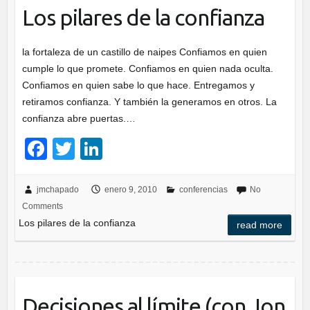
k
Los pilares de la confianza
la fortaleza de un castillo de naipes Confiamos en quien
cumple lo que promete. Confiamos en quien nada oculta.
Confiamos en quien sabe lo que hace. Entregamos y
retiramos confianza. Y también la generamos en otros. La
confianza abre puertas.…
F
T
Li
a
wi
n
c
tt
k
jmchapado
enero 9, 2010
conferencias
No
Comments
e
er
e
Los pilares de la confianza
read more
b
dI
o
n
o
k
Decisiones al límite (con Jon