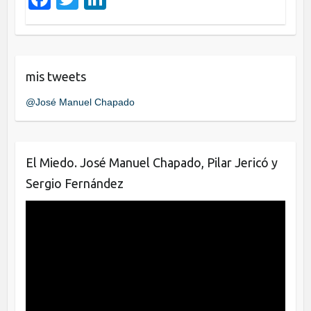
k
a
wi
n
c
tt
k
e
er
e
mis tweets
b
dI
@José Manuel Chapado
o
n
o
k
El Miedo. José Manuel Chapado, Pilar Jericó y
Sergio Fernández