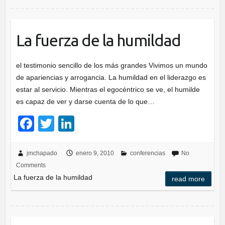
o
k
La fuerza de la humildad
el testimonio sencillo de los más grandes Vivimos un mundo
de apariencias y arrogancia. La humildad en el liderazgo es
estar al servicio. Mientras el egocéntrico se ve, el humilde
es capaz de ver y darse cuenta de lo que…
F
T
Li
a
wi
n
c
tt
k
jmchapado
enero 9, 2010
conferencias
No
Comments
e
er
e
La fuerza de la humildad
read more
b
dI
o
n
o