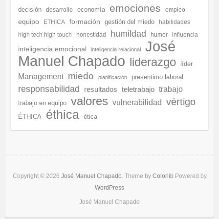
emociones
decisión
economía
desarrollo
empleo
equipo
formación
gestión del miedo
ETHICA
habilidades
humildad
high tech high touch
honestidad
humor
influencia
José
inteligencia emocional
inteligencia relacional
Manuel Chapado
liderazgo
líder
miedo
Management
presentimo laboral
planificación
responsabilidad
resultados
teletrabajo
trabajo
valores
vértigo
vulnerabilidad
trabajo en equipo
éthica
ÉTHICA
ética
Copyright © 2026
José Manuel Chapado
. Theme by
Colorlib
Powered by
WordPress
José Manuel Chapado