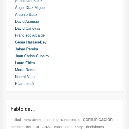
Alexis González
Ángel Díaz-Miguel
Antonio Baez
David Asensio
David Cánovas
Francisco Alcaide
Gema Hassen-Bey
Jaime Pereira
Juan Carlos Cubeiro
Laura Chica
Marta Romo
Noemí Vico
Pilar Jericó
hablo de…
comunicación
coaching
actitud
compromiso
clima laboral
confianza
decisiones
conferencias
consultores
coraje