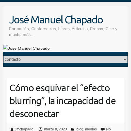
Skip
to
José Manuel Chapado
content
Formación, Conferencias, Libros, Artículos, Prensa, Cine y
mucho más…
Cómo esquivar el “efecto
blurring”, la incapacidad de
desconectar
jmchapado
marzo 8, 2023
blog
,
medios
No