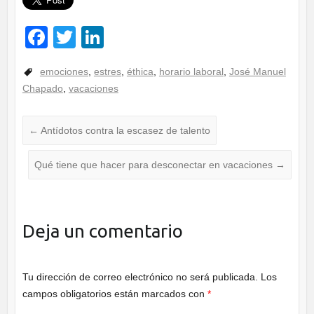
F
T
Li
a
wi
n
emociones
,
estres
,
éthica
,
horario laboral
,
José Manuel
c
tt
k
Chapado
,
vacaciones
e
er
e
b
dI
←
Antídotos contra la escasez de talento
o
n
Qué tiene que hacer para desconectar en vacaciones
o
→
k
Deja un comentario
Tu dirección de correo electrónico no será publicada.
Los
campos obligatorios están marcados con
*