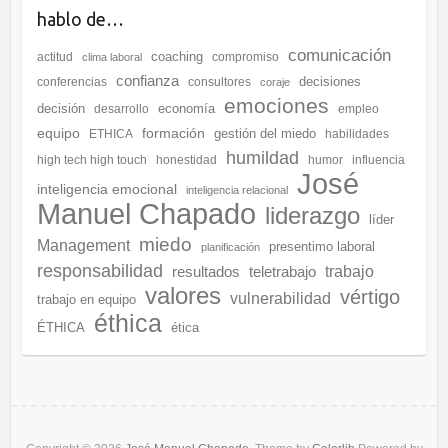
hablo de…
comunicación
coaching
actitud
compromiso
clima laboral
confianza
decisiones
conferencias
consultores
coraje
emociones
decisión
economía
desarrollo
empleo
equipo
formación
gestión del miedo
ETHICA
habilidades
humildad
high tech high touch
honestidad
humor
influencia
José
inteligencia emocional
inteligencia relacional
Manuel Chapado
liderazgo
líder
miedo
Management
presentimo laboral
planificación
responsabilidad
resultados
teletrabajo
trabajo
valores
vértigo
vulnerabilidad
trabajo en equipo
éthica
ÉTHICA
ética