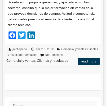
Basado en mi propia experiencia, y ajustado a muchos
sectores, concibo que la mejor formación en ventas es la
que provoca decisiones de compra. Actitud y competencia
del vendedor puestos al servicio del cliente. atención al
cliente técnicas…
F
T
Li
a
wi
n
c
tt
k
jmchapado
enero 1, 2012
Comercial y ventas. Clientes
y resultados
,
formación
No Comments
e
er
e
Comercial y ventas. Clientes y resultados
read more
b
dI
o
n
o
k
Search