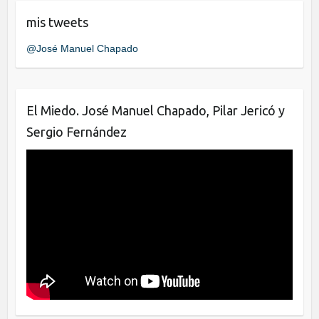
e
er
e
mis tweets
b
dI
@José Manuel Chapado
o
n
o
k
El Miedo. José Manuel Chapado, Pilar Jericó y
Sergio Fernández