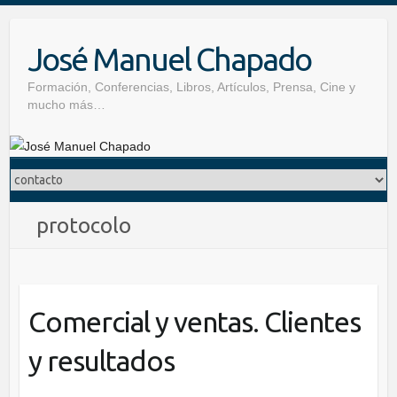
Skip
to
José Manuel Chapado
content
Formación, Conferencias, Libros, Artículos, Prensa, Cine y
mucho más…
protocolo
Comercial y ventas. Clientes
y resultados