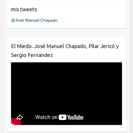
e
er
e
mis tweets
b
dI
@José Manuel Chapado
o
n
o
k
El Miedo. José Manuel Chapado, Pilar Jericó y
Sergio Fernández