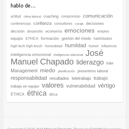
hablo de…
comunicación
coaching
actitud
compromiso
clima laboral
confianza
decisiones
conferencias
consultores
coraje
emociones
decisión
economía
desarrollo
empleo
equipo
formación
gestión del miedo
ETHICA
habilidades
humildad
high tech high touch
honestidad
humor
influencia
José
inteligencia emocional
inteligencia relacional
Manuel Chapado
liderazgo
líder
miedo
Management
presentimo laboral
planificación
responsabilidad
resultados
teletrabajo
trabajo
valores
vértigo
vulnerabilidad
trabajo en equipo
éthica
ÉTHICA
ética