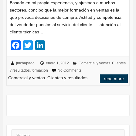
Basado en mi propia experiencia, y ajustado a muchos
sectores, concibo que la mejor formación en ventas es la
que provoca decisiones de compra. Actitud y competencia
del vendedor puestos al servicio del cliente. atención al
cliente técnicas…
F
T
Li
a
wi
n
c
tt
k
jmchapado
enero 1, 2012
Comercial y ventas. Clientes
y resultados
,
formación
No Comments
e
er
e
Comercial y ventas. Clientes y resultados
read more
b
dI
o
n
o
k
Search