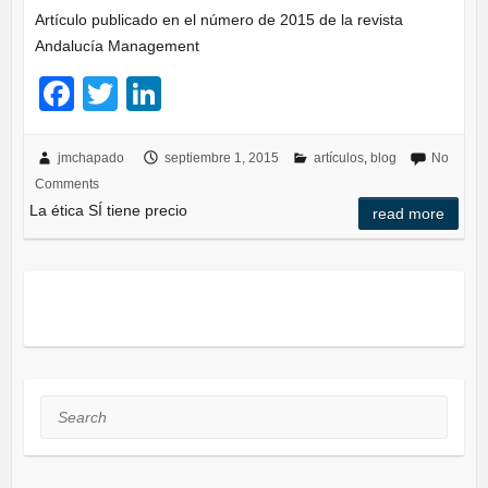
Artículo publicado en el número de 2015 de la revista
Andalucía Management
F
T
Li
a
wi
n
c
tt
k
jmchapado
septiembre 1, 2015
artículos
,
blog
No
Comments
e
er
e
La ética SÍ tiene precio
read more
b
dI
o
n
o
k
Search