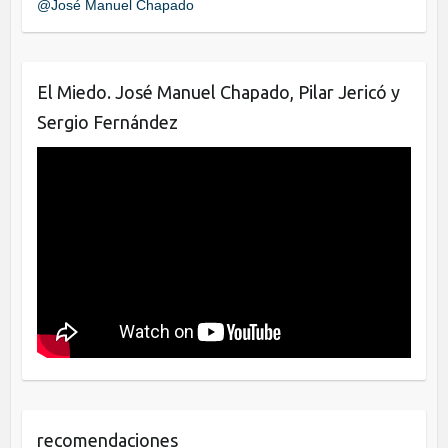
@José Manuel Chapado
o
n
o
k
El Miedo. José Manuel Chapado, Pilar Jericó y
Sergio Fernández
recomendaciones