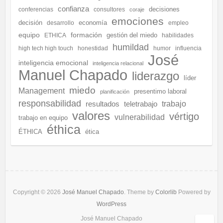
confianza
decisiones
conferencias
consultores
coraje
emociones
decisión
economía
desarrollo
empleo
equipo
formación
gestión del miedo
ETHICA
habilidades
humildad
high tech high touch
honestidad
humor
influencia
José
inteligencia emocional
inteligencia relacional
Manuel Chapado
liderazgo
líder
miedo
Management
presentimo laboral
planificación
responsabilidad
resultados
teletrabajo
trabajo
valores
vértigo
vulnerabilidad
trabajo en equipo
éthica
ÉTHICA
ética
Copyright © 2026
José Manuel Chapado
. Theme by
Colorlib
Powered by
WordPress
José Manuel Chapado