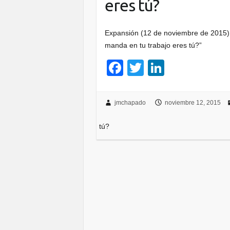
eres tú?
Expansión (12 de noviembre de 2015) 
manda en tu trabajo eres tú?”
F
T
Li
a
wi
n
c
tt
k
jmchapado
noviembre 12, 2015
e
er
e
tú?
b
dI
o
n
o
k