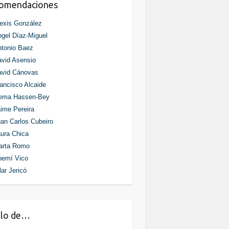
comendaciones
exis González
gel Díaz-Miguel
tonio Baez
vid Asensio
avid Cánovas
ancisco Alcaide
ema Hassen-Bey
ime Pereira
an Carlos Cubeiro
ura Chica
arta Romo
oemí Vico
lar Jericó
blo de…