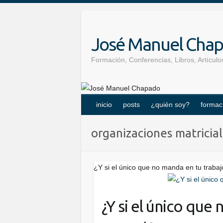
Skip
to
content
José Manuel Cha
Formación, Conferencias, Libros, Artícu
inicio
posts
¿quién soy?
formac
organizaciones matricia
¿Y si el único que no manda en tu trabaj
¿Y si el único que