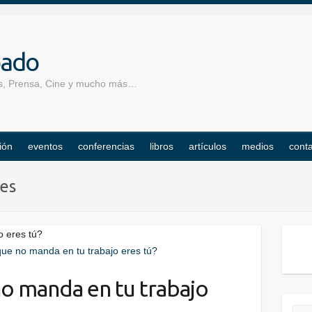
pado
los, Prensa, Cine y mucho más…
ión
eventos
conferencias
libros
artículos
medios
cont
les
o eres tú?
 no manda en tu trabajo