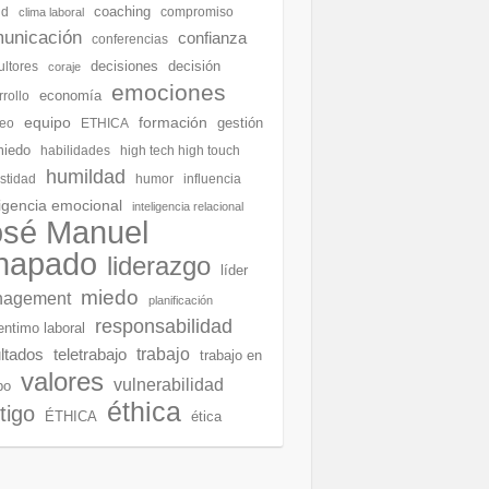
coaching
ud
compromiso
clima laboral
unicación
confianza
conferencias
decisiones
decisión
ultores
coraje
emociones
economía
rollo
equipo
formación
gestión
eo
ETHICA
miedo
habilidades
high tech high touch
humildad
stidad
humor
influencia
ligencia emocional
inteligencia relacional
osé Manuel
hapado
liderazgo
líder
miedo
agement
planificación
responsabilidad
entimo laboral
ltados
teletrabajo
trabajo
trabajo en
valores
vulnerabilidad
po
éthica
tigo
ÉTHICA
ética