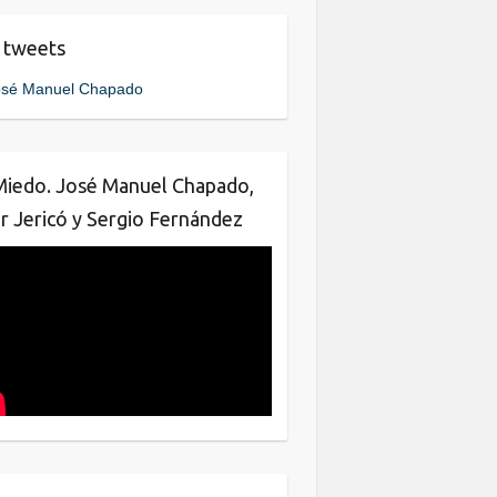
e
er
e
 tweets
b
dI
sé Manuel Chapado
o
n
o
k
Miedo. José Manuel Chapado,
ar Jericó y Sergio Fernández