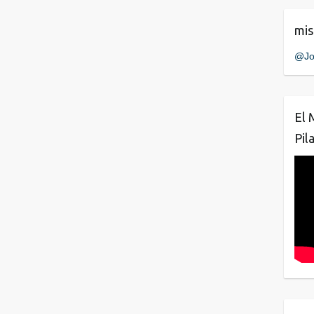
mis
@Jo
El 
Pil