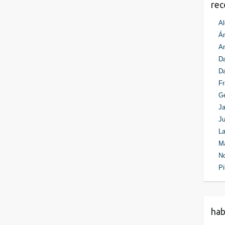
re
Al
Án
An
Da
D
Fr
G
Ja
Ju
La
M
N
Pi
ha