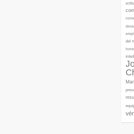
actit
com
cons
desar
empl
del 
hone
inte
J
C
Man
pres
resu
equi
vér