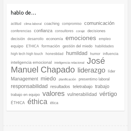
hablo de…
comunicación
coaching
actitud
compromiso
clima laboral
confianza
decisiones
conferencias
consultores
coraje
emociones
decisión
economía
desarrollo
empleo
equipo
formación
gestión del miedo
ETHICA
habilidades
humildad
high tech high touch
honestidad
humor
influencia
José
inteligencia emocional
inteligencia relacional
Manuel Chapado
liderazgo
líder
miedo
Management
presentimo laboral
planificación
responsabilidad
resultados
teletrabajo
trabajo
valores
vértigo
vulnerabilidad
trabajo en equipo
éthica
ÉTHICA
ética