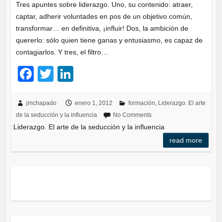
Tres apuntes sobre liderazgo. Uno, su contenido: atraer,
captar, adherir voluntades en pos de un objetivo común,
transformar… en definitiva, ¡influir! Dos, la ambición de
quererlo: sólo quien tiene ganas y entusiasmo, es capaz de
contagiarlos. Y tres, el filtro…
F
T
Li
a
wi
n
c
tt
k
jmchapado
enero 1, 2012
formación
,
Liderazgo. El arte
de la seducción y la influencia
No Comments
e
er
e
Liderazgo. El arte de la seducción y la influencia
b
dI
read more
o
n
o
k