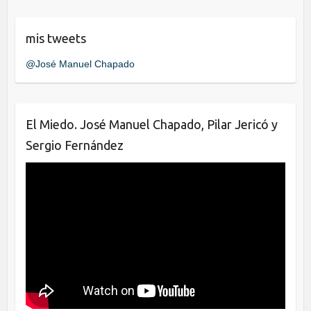
c
tt
k
e
er
e
mis tweets
b
dI
@José Manuel Chapado
o
n
o
k
El Miedo. José Manuel Chapado, Pilar Jericó y
Sergio Fernández