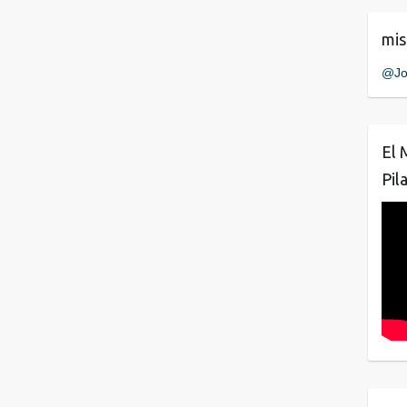
mis
@Jo
El 
Pil