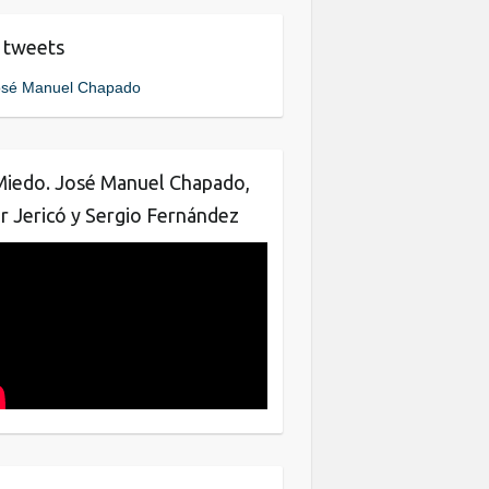
e
er
e
 tweets
b
dI
sé Manuel Chapado
o
n
o
k
Miedo. José Manuel Chapado,
ar Jericó y Sergio Fernández