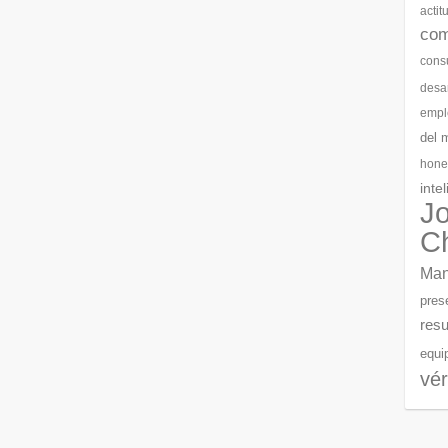
actit
com
cons
desar
empl
del 
hone
inte
J
C
Man
pres
resu
equi
vér