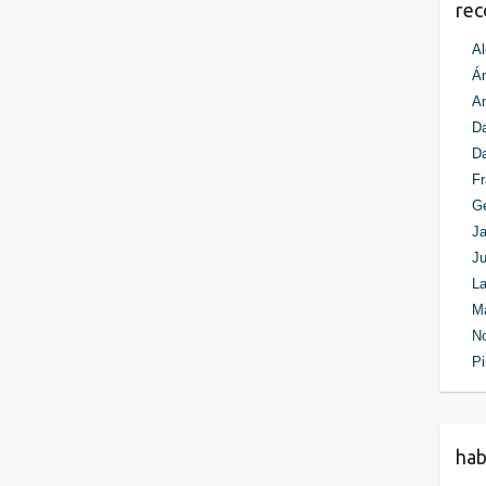
re
Al
Án
An
Da
D
Fr
G
Ja
Ju
La
M
N
Pi
ha