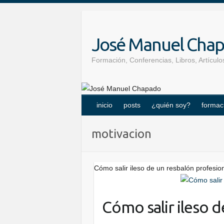
Skip
to
content
José Manuel Cha
Formación, Conferencias, Libros, Artícu
inicio
posts
¿quién soy?
formac
motivacion
Cómo salir ileso de un resbalón profesio
Cómo salir ileso 