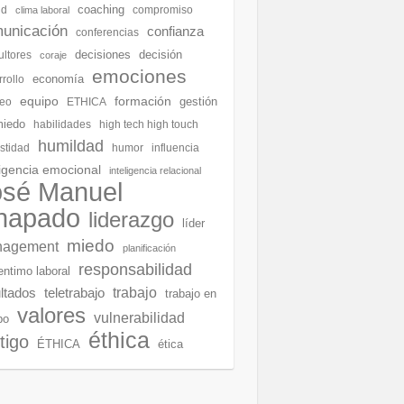
coaching
ud
compromiso
clima laboral
unicación
confianza
conferencias
decisiones
decisión
ultores
coraje
emociones
economía
rollo
equipo
formación
gestión
eo
ETHICA
miedo
habilidades
high tech high touch
humildad
stidad
humor
influencia
ligencia emocional
inteligencia relacional
osé Manuel
hapado
liderazgo
líder
miedo
agement
planificación
responsabilidad
entimo laboral
ltados
teletrabajo
trabajo
trabajo en
valores
vulnerabilidad
po
éthica
tigo
ÉTHICA
ética