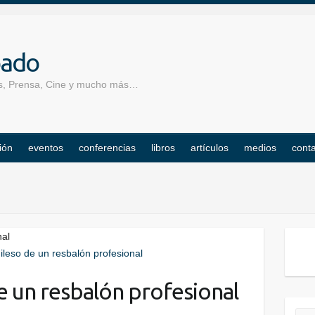
pado
los, Prensa, Cine y mucho más…
ión
eventos
conferencias
libros
artículos
medios
cont
nal
de un resbalón profesional