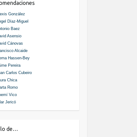
comendaciones
exis González
gel Díaz-Miguel
tonio Baez
vid Asensio
avid Cánovas
ancisco Alcaide
ema Hassen-Bey
ime Pereira
an Carlos Cubeiro
ura Chica
arta Romo
oemí Vico
lar Jericó
blo de…