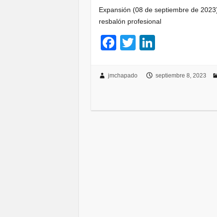
Expansión (08 de septiembre de 2023)
resbalón profesional
F
T
Li
a
wi
n
c
tt
k
jmchapado
septiembre 8, 2023
e
er
e
b
dI
o
n
o
k