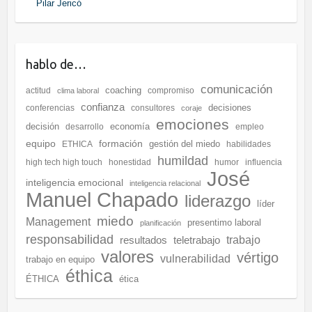
Pilar Jericó
hablo de…
comunicación
coaching
actitud
compromiso
clima laboral
confianza
decisiones
conferencias
consultores
coraje
emociones
decisión
economía
desarrollo
empleo
equipo
formación
gestión del miedo
ETHICA
habilidades
humildad
high tech high touch
honestidad
humor
influencia
José
inteligencia emocional
inteligencia relacional
Manuel Chapado
liderazgo
líder
miedo
Management
presentimo laboral
planificación
responsabilidad
resultados
teletrabajo
trabajo
valores
vértigo
vulnerabilidad
trabajo en equipo
éthica
ÉTHICA
ética