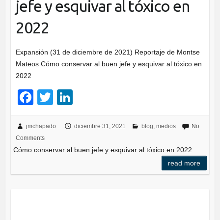
jefe y esquivar al tóxico en
2022
Expansión (31 de diciembre de 2021) Reportaje de Montse
Mateos Cómo conservar al buen jefe y esquivar al tóxico en
2022
F
T
Li
a
wi
n
c
tt
k
jmchapado
diciembre 31, 2021
blog
,
medios
No
Comments
e
er
e
Cómo conservar al buen jefe y esquivar al tóxico en 2022
b
dI
read more
o
n
o
k