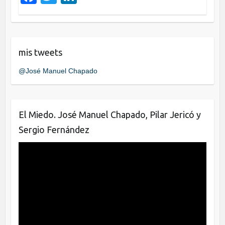
k
a
wi
n
c
tt
k
e
er
e
mis tweets
b
dI
@José Manuel Chapado
o
n
o
k
El Miedo. José Manuel Chapado, Pilar Jericó y
Sergio Fernández