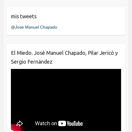
c
tt
k
e
er
e
mis tweets
b
dI
@José Manuel Chapado
o
n
o
k
El Miedo. José Manuel Chapado, Pilar Jericó y
Sergio Fernández