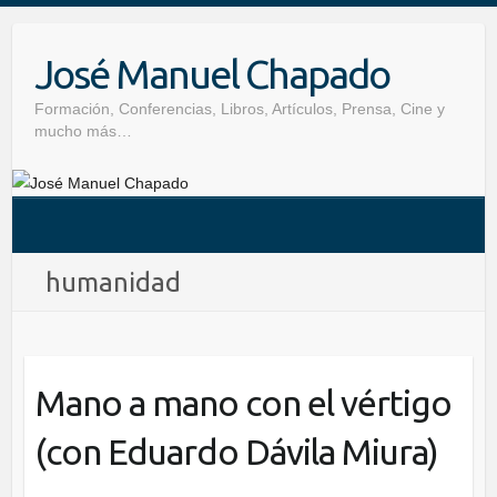
Skip
to
José Manuel Chapado
content
Formación, Conferencias, Libros, Artículos, Prensa, Cine y
mucho más…
humanidad
Mano a mano con el vértigo
(con Eduardo Dávila Miura)