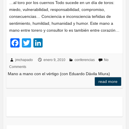
…al toro por los cuernos Todo sucede en un día de toros:
miedo, vulnerabilidad, responsabilidad, compromiso,
consecuencias… Conciencia e inconsciencia teñidas de
sentimiento, humildad, humanidad y humor. Este mano a
mano entre torero y consultor lo es también entre corazón…
F
T
Li
a
wi
n
c
tt
k
jmchapado
enero 9, 2010
conferencias
No
Comments
e
er
e
Mano a mano con el vértigo (con Eduardo Dávila Miura)
b
dI
read more
o
n
o
k