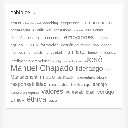
hablo de…
comunicación
coaching
actitud
compromiso
clima laboral
confianza
decisiones
conferencias
consultores
coraje
emociones
decisión
economía
desarrollo
empleo
equipo
formación
gestión del miedo
ETHICA
habilidades
humildad
high tech high touch
honestidad
humor
influencia
José
inteligencia emocional
inteligencia relacional
Manuel Chapado
liderazgo
líder
miedo
Management
presentimo laboral
planificación
responsabilidad
resultados
teletrabajo
trabajo
valores
vértigo
vulnerabilidad
trabajo en equipo
éthica
ÉTHICA
ética