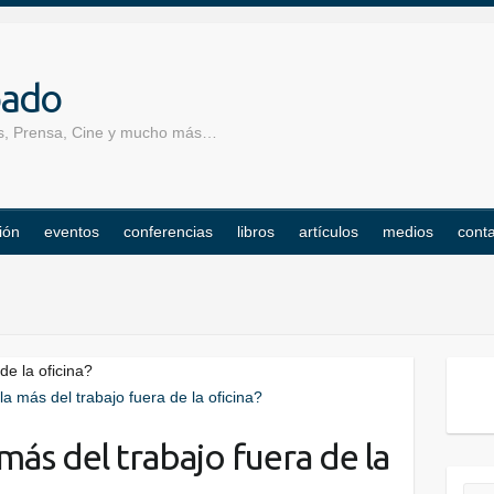
pado
los, Prensa, Cine y mucho más…
ión
eventos
conferencias
libros
artículos
medios
cont
de la oficina?
más del trabajo fuera de la