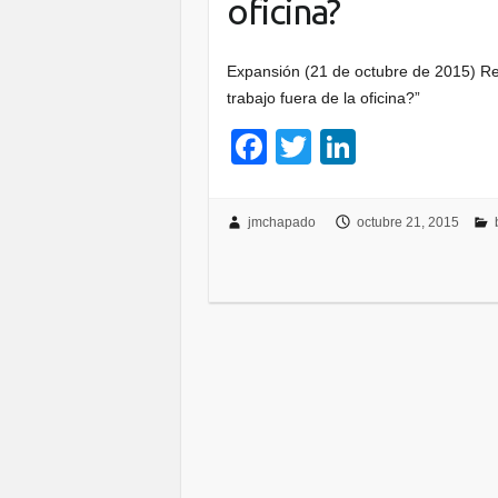
oficina?
Expansión (21 de octubre de 2015) R
trabajo fuera de la oficina?”
F
T
Li
a
wi
n
c
tt
k
jmchapado
octubre 21, 2015
e
er
e
b
dI
o
n
o
k