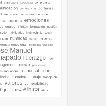
coaching
ud
compromiso
clima laboral
unicación
confianza
conferencias
decisiones
decisión
ultores
coraje
emociones
economía
rollo
equipo
formación
gestión
eo
ETHICA
miedo
habilidades
high tech high touch
humildad
stidad
humor
influencia
ligencia emocional
inteligencia relacional
osé Manuel
hapado
liderazgo
líder
miedo
agement
planificación
responsabilidad
entimo laboral
ltados
teletrabajo
trabajo
trabajo en
valores
vulnerabilidad
po
éthica
tigo
ÉTHICA
ética