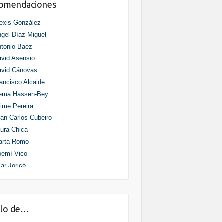
comendaciones
exis González
gel Díaz-Miguel
tonio Baez
vid Asensio
avid Cánovas
ancisco Alcaide
ema Hassen-Bey
ime Pereira
an Carlos Cubeiro
ura Chica
arta Romo
oemí Vico
lar Jericó
blo de…