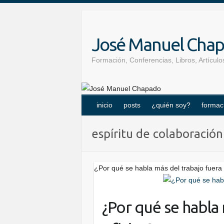
Skip
to
content
José Manuel Cha
Formación, Conferencias, Libros, Artícu
inicio
posts
¿quién soy?
formac
espíritu de colaboración
¿Por qué se habla más del trabajo fuera 
¿Por qué se habla 