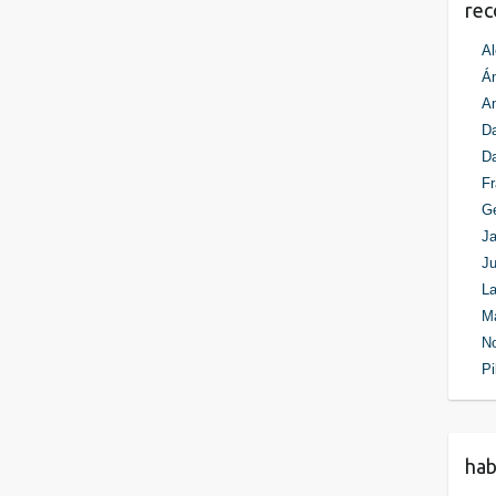
re
Al
Án
An
Da
D
Fr
G
Ja
Ju
La
M
N
Pi
ha