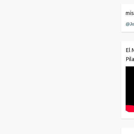
mis
@Jo
El 
Pil