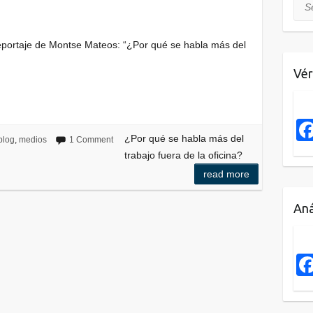
Sea
eportaje de Montse Mateos: “¿Por qué se habla más del
Vér
¿Por qué se habla más del
blog
,
medios
1 Comment
trabajo fuera de la oficina?
read more
Aná