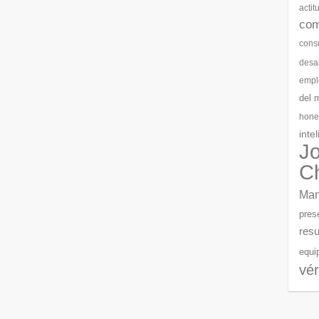
actit
com
cons
desar
empl
del 
hone
inte
J
C
Man
pres
resu
equi
vér