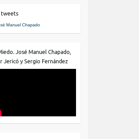
e
er
e
 tweets
b
dI
sé Manuel Chapado
o
n
o
k
Miedo. José Manuel Chapado,
ar Jericó y Sergio Fernández