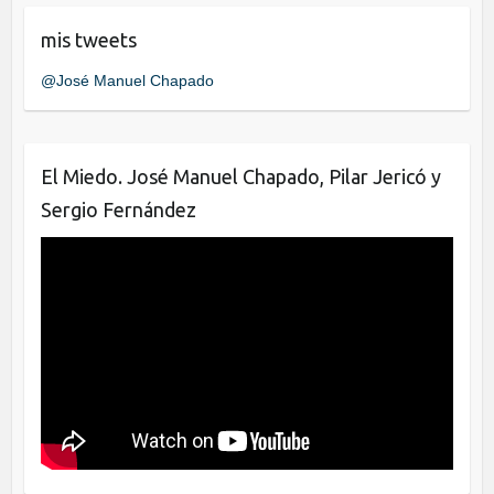
e
er
e
mis tweets
b
dI
@José Manuel Chapado
o
n
o
k
El Miedo. José Manuel Chapado, Pilar Jericó y
Sergio Fernández