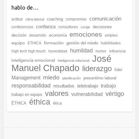
hablo de…
comunicación
coaching
actitud
compromiso
clima laboral
confianza
decisiones
conferencias
consultores
coraje
emociones
decisión
economía
desarrollo
empleo
equipo
formación
gestión del miedo
ETHICA
habilidades
humildad
high tech high touch
honestidad
humor
influencia
José
inteligencia emocional
inteligencia relacional
Manuel Chapado
liderazgo
líder
miedo
Management
presentimo laboral
planificación
responsabilidad
resultados
teletrabajo
trabajo
valores
vértigo
vulnerabilidad
trabajo en equipo
éthica
ÉTHICA
ética