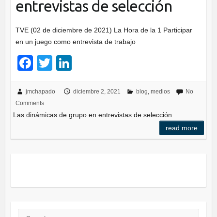
entrevistas de selección
TVE (02 de diciembre de 2021) La Hora de la 1 Participar
en un juego como entrevista de trabajo
F
T
Li
a
wi
n
c
tt
k
jmchapado
diciembre 2, 2021
blog
,
medios
No
Comments
e
er
e
Las dinámicas de grupo en entrevistas de selección
b
dI
read more
o
n
o
k
Search