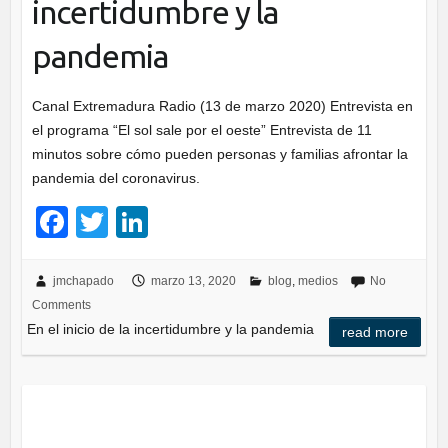
incertidumbre y la
pandemia
Canal Extremadura Radio (13 de marzo 2020) Entrevista en
el programa “El sol sale por el oeste” Entrevista de 11
minutos sobre cómo pueden personas y familias afrontar la
pandemia del coronavirus.
F
T
Li
a
wi
n
c
tt
k
jmchapado
marzo 13, 2020
blog
,
medios
No
Comments
e
er
e
En el inicio de la incertidumbre y la pandemia
read more
b
dI
o
n
o
k