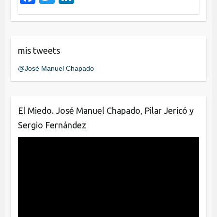
k
a
wi
n
c
tt
k
e
er
e
mis tweets
b
dI
@José Manuel Chapado
o
n
o
k
El Miedo. José Manuel Chapado, Pilar Jericó y
Sergio Fernández