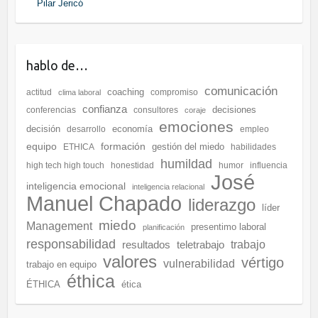
Pilar Jericó
hablo de…
comunicación
coaching
actitud
compromiso
clima laboral
confianza
decisiones
conferencias
consultores
coraje
emociones
decisión
economía
desarrollo
empleo
equipo
formación
gestión del miedo
ETHICA
habilidades
humildad
high tech high touch
honestidad
humor
influencia
José
inteligencia emocional
inteligencia relacional
Manuel Chapado
liderazgo
líder
miedo
Management
presentimo laboral
planificación
responsabilidad
resultados
teletrabajo
trabajo
valores
vértigo
vulnerabilidad
trabajo en equipo
éthica
ÉTHICA
ética