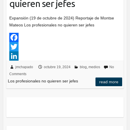
quieren ser jefes
Expansión (19 de octubre de 2024) Reportaje de Montse
Mateos Los profesionales no quieren ser jefes
F
a
T
c
w
L
jmchapado
octubre 19, 2024
blog
,
medios
No
Comments
e
i
i
Los profesionales no quieren ser jefes
read more
b
t
n
o
t
k
o
e
e
k
r
d
I