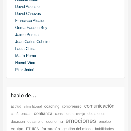
David Asensio
David Cánovas
Francisco Alcaide
Gema Hassen-Bey
Jaime Pereira
Juan Carlos Cubeiro
Laura Chica
Marta Romo
Noemí Vico
Pilar Jericó
hablo de…
comunicación
coaching
actitud
compromiso
clima laboral
confianza
decisiones
conferencias
consultores
coraje
emociones
decisión
economía
desarrollo
empleo
equipo
formación
gestión del miedo
ETHICA
habilidades