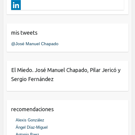
a
T
I
c
w
L
n
e
i
i
mis tweets
b
t
n
o
t
k
@José Manuel Chapado
o
e
e
k
r
d
El Miedo. José Manuel Chapado, Pilar Jericó y
I
Sergio Fernández
n
recomendaciones
Alexis González
Ángel Díaz-Miguel
Antonio Baez